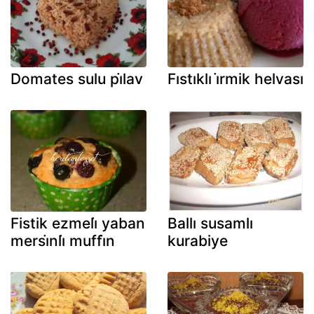
Domates sulu pi̇lav
Fıstıklı i̇rmik helvası
Fistik ezmeli̇ yaban
Ballı susamlı
mersi̇nli̇ muffi̇n
kurabiye