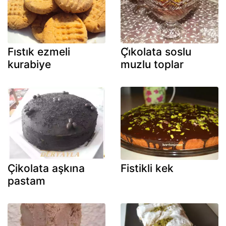
Fıstık ezmeli
Çi̇kolata soslu
kurabiye
muzlu toplar
Çikolata aşkına
Fistikli kek
pastam