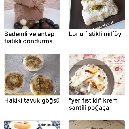
Bademli ve antep
Lorlu fistikli mi̇lföy
fıstıklı dondurma
Hakiki tavuk göğsü
"yer fıstıklı" krem
şantili poğaça