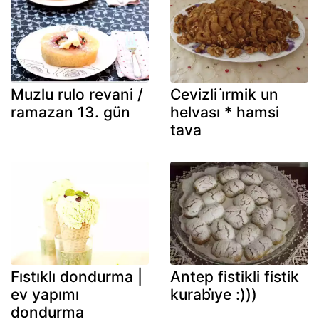
Muzlu rulo revani /
Cevizli i̇rmik un
ramazan 13. gün
helvası * hamsi
tava
Fıstıklı dondurma |
Antep fistikli fistik
ev yapımı
kurabi̇ye :)))
dondurma