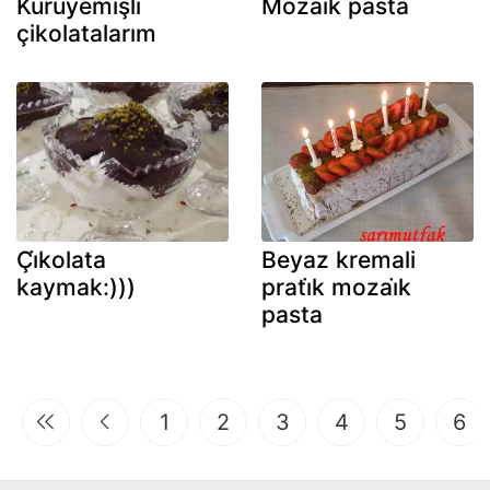
Kuruyemişli
Mozai̇k pasta
çikolatalarım
Çi̇kolata
Beyaz kremali
kaymak:)))
prati̇k mozai̇k
pasta
1
2
3
4
5
6