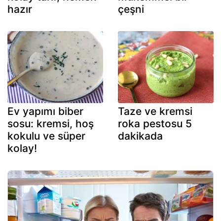
hazır
çeşni
Ev yapımı biber
Taze ve kremsi
sosu: kremsi, hoş
roka pestosu 5
kokulu ve süper
dakikada
kolay!