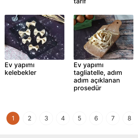
tarif
Ev yapımı
Ev yapımı
kelebekler
tagliatelle, adım
adım açıklanan
prosedür
(current)
1
2
3
4
5
6
7
8