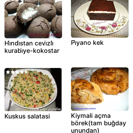
Pi̇yano kek
Hi̇ndi̇stan cevi̇zli̇
kurabi̇ye-kokostar
Kiymali açma
Kuskus salatasi
börek(tam buğday
unundan)