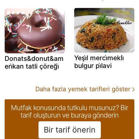
Yeşi̇l merci̇mekli̇
Donats&donut&am
bulgur pi̇lavi
eri̇kan tatli çöreği̇
Daha fazla yemek tarifleri göster
Mutfak konusunda tutkulu musunuz? Bir
tarif oluşturun ve buraya gönderin
Bir tarif önerin