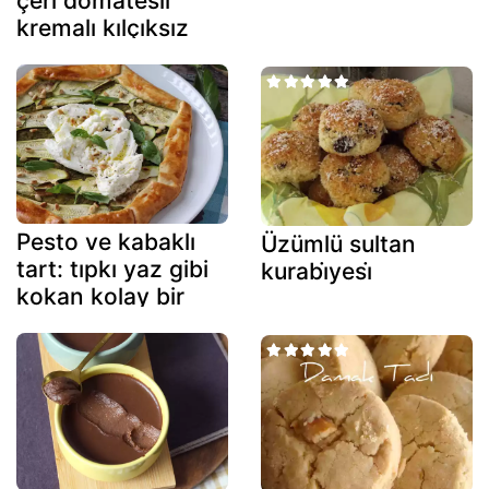
çeri domatesli
kremalı kılçıksız
buğday salatası
Pesto ve kabaklı
Üzümlü sultan
tart: tıpkı yaz gibi
kurabi̇yesi̇
kokan kolay bir
tarif!