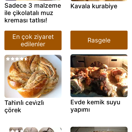
Sadece 3 malzeme
Kavala kurabiye
ile çikolatalı muz
kreması tatlısı!
En çok ziyaret
Rasgele
edilenler
Evde kemik suyu
Tahi̇nli̇ cevi̇zli̇
yapımı
çörek