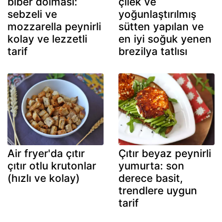
biber dolması:
çilek ve
sebzeli ve
yoğunlaştırılmış
mozzarella peynirli
sütten yapılan ve
kolay ve lezzetli
en iyi soğuk yenen
tarif
brezilya tatlısı
Air fryer'da çıtır
Çıtır beyaz peynirli
çıtır otlu krutonlar
yumurta: son
(hızlı ve kolay)
derece basit,
trendlere uygun
tarif