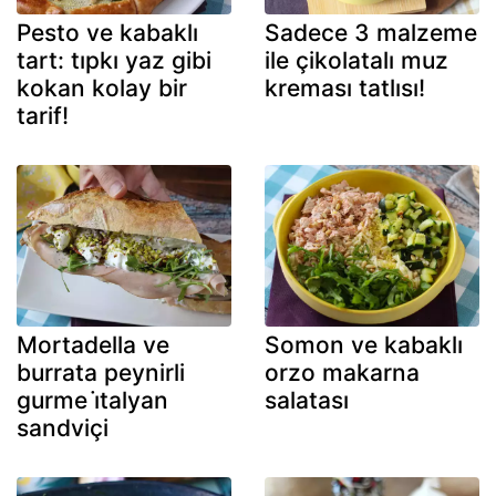
Pesto ve kabaklı
Sadece 3 malzeme
tart: tıpkı yaz gibi
ile çikolatalı muz
kokan kolay bir
kreması tatlısı!
tarif!
Mortadella ve
Somon ve kabaklı
burrata peynirli
orzo makarna
gurme i̇talyan
salatası
sandviçi