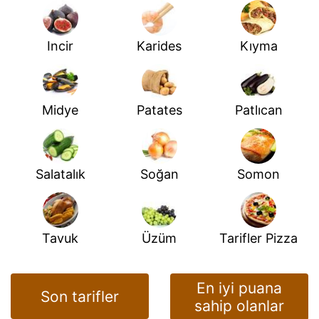
Incir
Karides
Kıyma
Midye
Patates
Patlıcan
Salatalık
Soğan
Somon
Tavuk
Üzüm
Tarifler Pizza
En iyi puana
Son tarifler
sahip olanlar