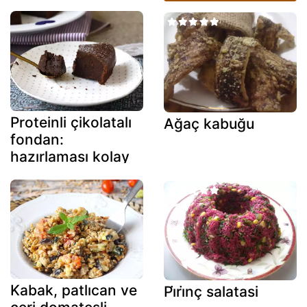
Proteinli çikolatalı
Ağaç kabuğu
fondan:
hazırlaması kolay
peynir altı suyu
tarif
Kabak, patlıcan ve
Pi̇ri̇nç salatasi