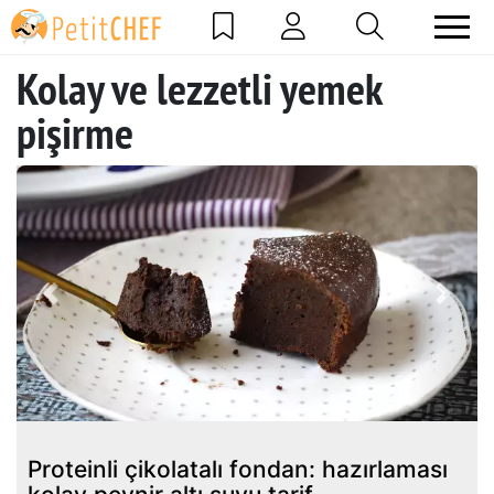
Kolay ve lezzetli yemek
pişirme
Previous
Next
Proteinli çikolatalı fondan: hazırlaması