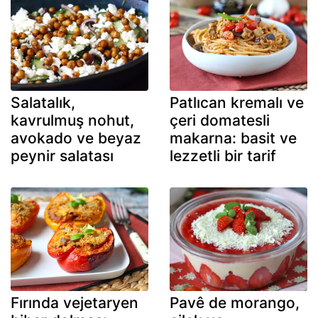
Salatalık,
Patlıcan kremalı ve
kavrulmuş nohut,
çeri domatesli
avokado ve beyaz
makarna: basit ve
peynir salatası
lezzetli bir tarif
Fırında vejetaryen
Pavê de morango,