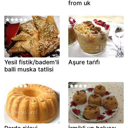
from uk
Yesil fistik/badem'li
Aşure tari̇fi̇
balli muska tatlisi