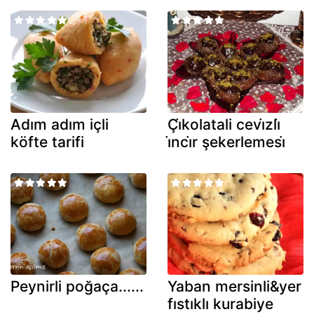
Adım adım içli
Çi̇kolatali cevi̇zli̇
köfte tarifi
i̇nci̇r şekerlemesi̇
Peynirli poğaça......
Yaban mersinli&yer
fıstıklı kurabiye