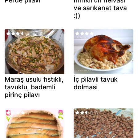
Perde pi̇lavi
İrmikli un helvası
ve sarıkanat tava
:))
Maraş usulu fıstıklı,
İç pi̇lavli tavuk
tavuklu, bademli
dolmasi
pirinç pilavı