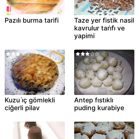
Pazılı burma tarifi
Taze yer fistik nasil
kavrulur tari̇fi̇ ve
yapimi
Kuzu i̇ç gömlekli
Antep fıstıklı
ciğerli pilav
puding kurabiye