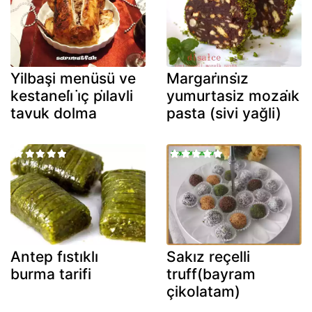
Yilbaşi menüsü ve
Margari̇nsi̇z
kestaneli̇ i̇ç pi̇lavli
yumurtasiz mozai̇k
tavuk dolma
pasta (sivi yağli)
Antep fıstıklı
Sakız reçelli
burma tarifi
truff(bayram
çikolatam)