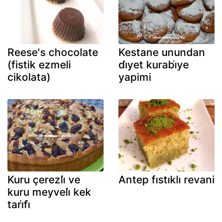
Reese's chocolate
Kestane unundan
(fistik ezmeli
di̇yet kurabi̇ye
cikolata)
yapimi
Kuru çerezli̇ ve
Antep fıstıklı revani
kuru meyveli̇ kek
tari̇fi̇