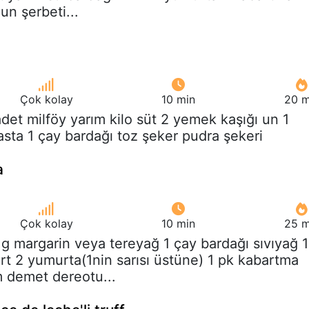
un şerbeti...
Çok kolay
10 min
20 m
adet milföy yarım kilo süt 2 yemek kaşığı un 1
asta 1 çay bardağı toz şeker pudra şekeri
a
Çok kolay
10 min
25 m
 g margarin veya tereyağ 1 çay bardağı sıvıyağ 1
rt 2 yumurta(1nin sarısı üstüne) 1 pk kabartma
m demet dereotu...