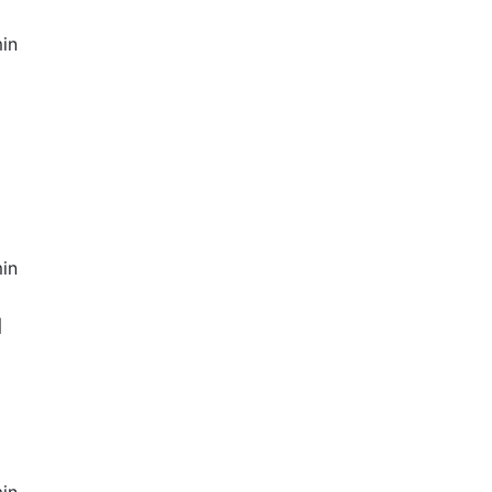
in
in
1
in