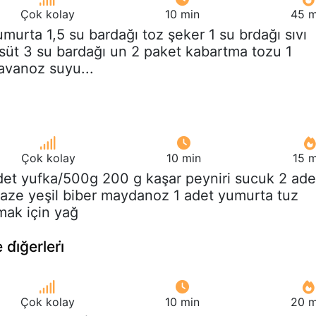
Çok kolay
10 min
45 m
umurta 1,5 su bardağı toz şeker 1 su brdağı sıvı
 süt 3 su bardağı un 2 paket kabartma tozu 1
kavanoz suyu...
Çok kolay
10 min
15 m
det yufka/500g 200 g kaşar peyniri sucuk 2 ade
aze yeşil biber maydanoz 1 adet yumurta tuz
mak için yağ
di̇ğerleri̇
Çok kolay
10 min
20 m