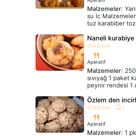
Malzemeler
: Yar
su Ic Malzemele
tuz karabiber toz 
Naneli kurabiye
Aperatif
Malzemeler
: 250
sıvıyağ 1 paket 
peynir rendesi 1 
Özlem den incirli
Aperatif
Malzemeler
: 1 p