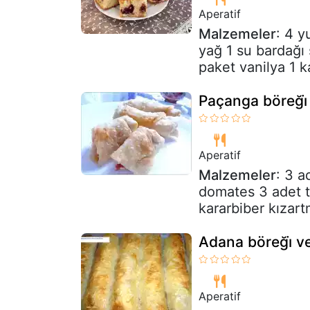
Aperatif
Malzemeler
: 4 y
yağ 1 su bardağı
paket vanilya 1 
Paçanga böreği̇
Aperatif
Malzemeler
: 3 a
domates 3 adet t
kararbiber kızart
Adana böreği̇ ve 
Aperatif