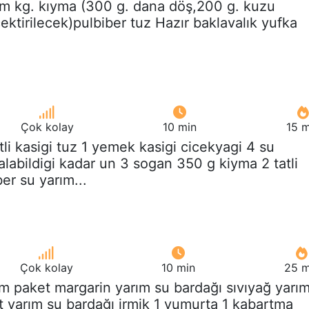
ım kg. kıyma (300 g. dana döş,200 g. kuzu
 çektirilecek)pulbiber tuz Hazır baklavalık yufka
Çok kolay
10 min
15 m
atli kasigi tuz 1 yemek kasigi cicekyagi 4 su
alabildigi kadar un 3 sogan 350 g kiyma 2 tatli
ber su yarım...
Çok kolay
10 min
25 m
ım paket margarin yarım su bardağı sıvıyağ yarı
t yarım su bardağı irmik 1 yumurta 1 kabartma