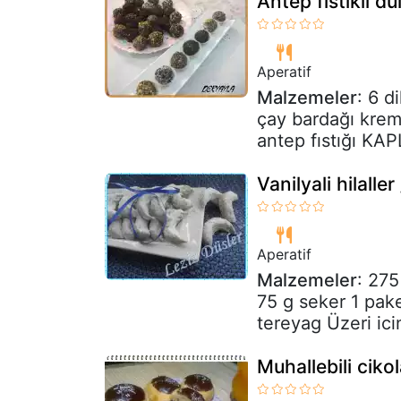
Antep fıstıklı du
Aperatif
Malzemeler
: 6 d
çay bardağı krem
antep fıstığı KAP
Vanilyali hilaller
Aperatif
Malzemeler
: 275
75 g seker 1 pake
tereyag Üzeri icin
Muhallebili cikol