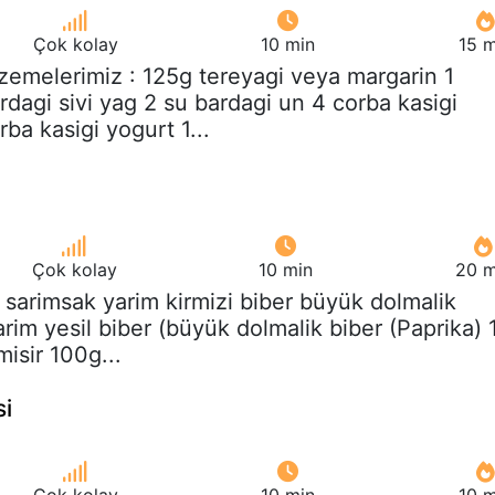
Çok kolay
10 min
15 m
zemelerimiz : 125g tereyagi veya margarin 1
dagi sivi yag 2 su bardagi un 4 corba kasigi
rba kasigi yogurt 1...
Çok kolay
10 min
20 m
s sarimsak yarim kirmizi biber büyük dolmalik
arim yesil biber (büyük dolmalik biber (Paprika) 
isir 100g...
si
Çok kolay
10 min
10 m