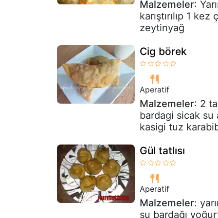
Malzemeler
: Yar
karıştırılıp 1 kez
zeytinyağ
Cig börek
Aperatif
Malzemeler
: 2 t
bardagi sicak su 
kasigi tuz karabi
Gül tatlısı
Aperatif
Malzemeler
: yar
su bardağı yoğur