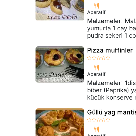
Aperatif
Malzemeler
: Mal
yumurta 1 cay bar
pudra sekeri 1 co
Pizza muffinler
Aperatif
Malzemeler
: 1di
biber (Paprika) y
kücük konserve m
Güllü yag manti
Aperatif