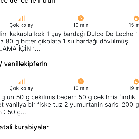
lce de leche'li truff
Çok kolay
10 min
15 m
ilim kakaolu kek 1 çay bardağı Dulce De Leche 1
a 80 g.bitter çikolata 1 su bardağı dövülmüş
LAMA İÇİN :...
 / vanillekipferln
Çok kolay
10 min
19 m
 g un 50 g cekilmis badem 50 g cekilmis findik
t vanilya bir fiske tuz 2 yumurtanin sarisi 200 g
 : 50 g...
atali kurabiyeler