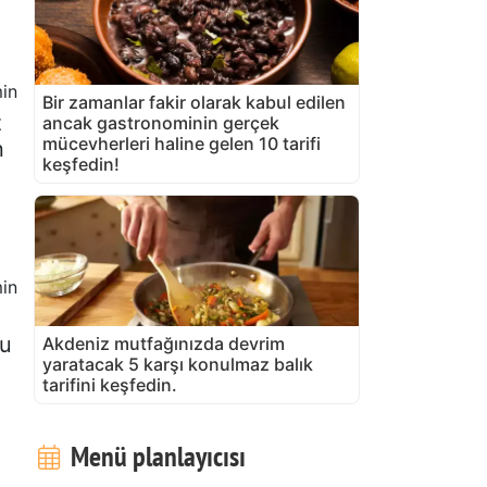
in
Bir zamanlar fakir olarak kabul edilen
z
ancak gastronominin gerçek
mücevherleri haline gelen 10 tarifi
n
keşfedin!
in
su
Akdeniz mutfağınızda devrim
yaratacak 5 karşı konulmaz balık
tarifini keşfedin.
Menü planlayıcısı