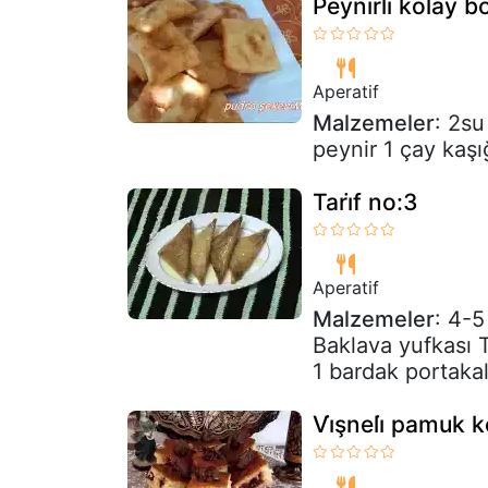
Peynirli kolay b
Aperatif
Malzemeler
: 2su
peynir 1 çay kaşı
Tari̇f no:3
Aperatif
Malzemeler
: 4-5
Baklava yufkası T
1 bardak portakal
Vi̇şneli̇ pamuk 