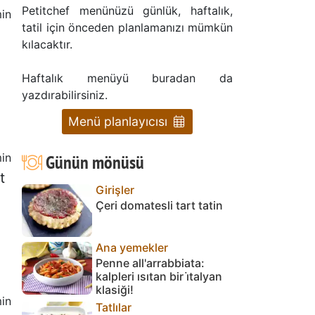
Petitchef menünüzü günlük, haftalık,
in
tatil için önceden planlamanızı mümkün
kılacaktır.
Haftalık menüyü buradan da
yazdırabilirsiniz.
Menü planlayıcısı
in
Günün mönüsü
t
Girişler
Çeri domatesli tart tatin
Ana yemekler
Penne all'arrabbiata:
kalpleri ısıtan bir i̇talyan
klasiği!
in
Tatlılar