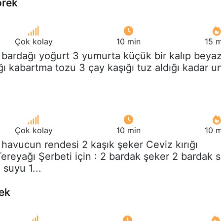
örek
Çok kolay
10 min
15 m
 bardağı yoğurt 3 yumurta küçük bir kalıp beya
ğı kabartma tozu 3 çay kaşığı tuz aldığı kadar u
Çok kolay
10 min
10 m
 havucun rendesi 2 kaşık şeker Ceviz kırığı
ereyağı Şerbeti için : 2 bardak şeker 2 bardak 
 suyu 1...
kek