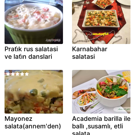
Prati̇k rus salatasi
Karnabahar
ve lati̇n danslari
salatasi
Mayonez
Academia barilla ile
salata(annem'den)
ballı ,susamlı, etli
salata