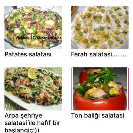
Patates salatası
Ferah salatasi.........
Arpa şehri̇ye
Ton baliği salatasi
salatasi i̇le hafi̇f bi̇r
başlangiç:))