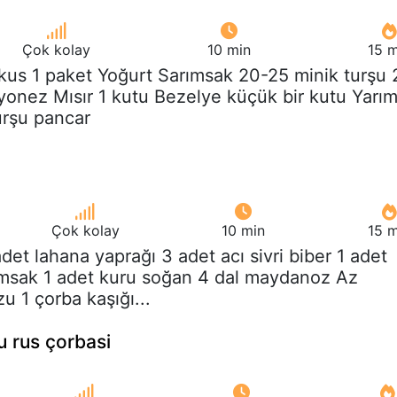
Çok kolay
10 min
15 m
kus 1 paket Yoğurt Sarımsak 20-25 minik turşu 
onez Mısır 1 kutu Bezelye küçük bir kutu Yarı
urşu pancar
Çok kolay
10 min
15 m
adet lahana yaprağı 3 adet acı sivri biber 1 adet
ımsak 1 adet kuru soğan 4 dal maydanoz Az
u 1 çorba kaşığı...
u rus çorbasi