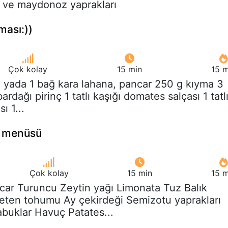
t ve maydonoz yaprakları
ması:))
Çok kolay
15 min
15 m
g yada 1 bağ kara lahana, pancar 250 g kıyma 3
rdağı pirinç 1 tatlı kaşığı domates salçası 1 tatl
ı 1...
lik menüsü
Çok kolay
15 min
15 m
car Turuncu Zeytin yağı Limonata Tuz Balık
ten tohumu Ay çekirdeği Semizotu yaprakları
abuklar Havuç Patates...