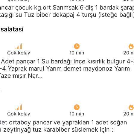
ancar çocuk kg.ort Sarımsak 6 diş 1 bardak şara
aşığı su Tuz biber dekapaj 4 turşu (isteğe bağlı
salatasi
Çok kolay
10 min
20 m
 Adet pancar 1 Su bardağı ince kısırlık bulgur 4-
3-4 Yaprak marul Yarım demet maydonoz Yarım
aze mısır Nar...
a
Çok kolay
10 min
20 m
det ortaboy pancar ve yaprakları 1 adet soğan
ı zeytinyağ tuz karabiber süslemek için :