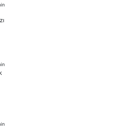
in
zı
in
k
in