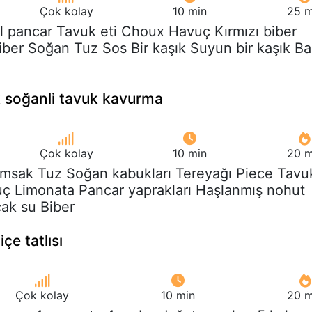
Çok kolay
10 min
25 m
l pancar Tavuk eti Choux Havuç Kırmızı biber
iber Soğan Tuz Sos Bir kaşık Suyun bir kaşık Ba
ik soğanli tavuk kavurma
Çok kolay
10 min
20 m
rımsak Tuz Soğan kabukları Tereyağı Piece Tavu
vuç Limonata Pancar yaprakları Haşlanmış nohut
cak su Biber
çe tatlısı
Çok kolay
10 min
20 m