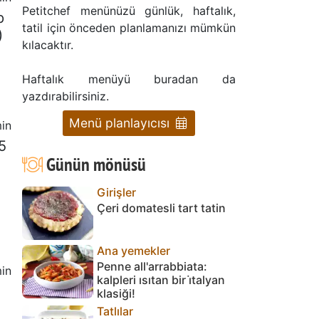
Petitchef menünüzü günlük, haftalık,
p
tatil için önceden planlamanızı mümkün
)
kılacaktır.
Haftalık menüyü buradan da
yazdırabilirsiniz.
Menü planlayıcısı
in
5
Günün mönüsü
Girişler
Çeri domatesli tart tatin
Ana yemekler
Penne all'arrabbiata:
in
kalpleri ısıtan bir i̇talyan
klasiği!
Tatlılar