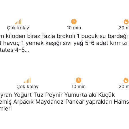
Çok kolay
10 min
20 m
ım kilodan biraz fazla brokoli 1 buçuk su bardağı
t havuç 1 yemek kaşığı sıvı yağ 5-6 adet kırmızı
ates 4-5...
Çok kolay
10 min
20 m
Ayran Yoğurt Tuz Peynir Yumurta akı Küçük
yemiş Arpacık Maydanoz Pancar yaprakları Hams
mleri