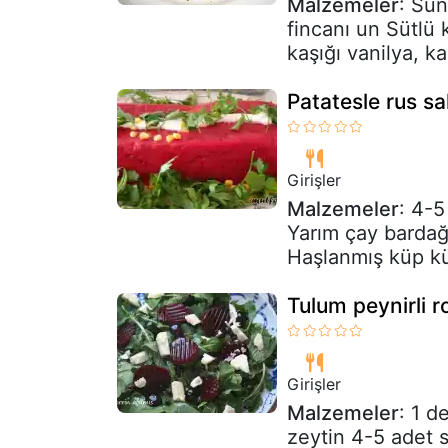
Malzemeler
: Sün
fincanı un Sütlü
kaşığı vanilya, k
Patatesle rus sa
Girişler
Malzemeler
: 4-5
Yarım çay bardağ
Haşlanmış küp k
Tulum peynirli ro
Girişler
Malzemeler
: 1 d
zeytin 4-5 adet s