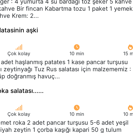
ger : 4 yumurta 4 su bardağı toz şeker 5 kahve
 kahve Bir fincan Kabartma tozu 1 paket 1 yemek
ahve Krem: 2...
latasinin aşki
Çok kolay
10 min
15 m
 adet haşlanmış patates 1 kase pancar turşusu
ı zeytinyağı Tuz Rus salatası için malzememiz :
üp doğranmış havuç...
ka salatası......
Çok kolay
10 min
10 m
emet roka 2 adet pancar turşusu 5-6 adet yeşil
iyah zeytin 1 çorba kaşığı kapari 50 g tulum