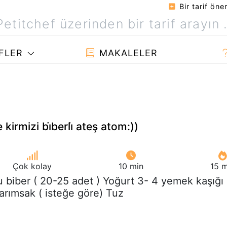
Bir tarif öner
FLER
MAKALELER
kirmizi bi̇berli̇ ateş atom:))
Çok kolay
10 min
15 m
u biber ( 20-25 adet ) Yoğurt 3- 4 yemek kaşığı
arımsak ( isteğe göre) Tuz