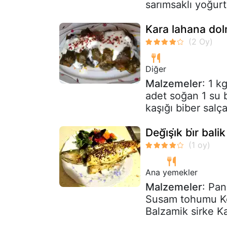
sarımsaklı yoğur
Kara lahana dol
Diğer
Malzemeler
: 1 k
adet soğan 1 su ba
kaşığı biber salças
Deği̇şi̇k bi̇r ba
Ana yemekler
Malzemeler
: Pan
Susam tohumu Ke
Balzamik sirke K