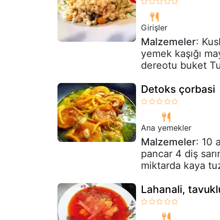
Girişler
Malzemeler
: Kus
yemek kaşığı may
dereotu buket T
Detoks çorbasi
Ana yemekler
Malzemeler
: 10 
pancar 4 diş sar
miktarda kaya tuz
Lahanali, tavukl