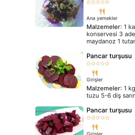
Ana yemekler
Malzemeler
: 1 k
konservesi 3 ade
maydanoz 1 tutam 
Pancar turşusu
Girişler
Malzemeler
: 1 k
tuzu 5-6 diş sarı
Pancar turşusu
Girişler