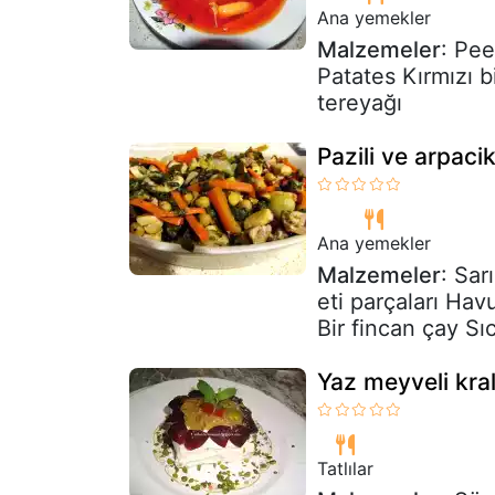
Ana yemekler
Malzemeler
: Pee
Patates Kırmızı b
tereyağı
Pazili ve arpac
Ana yemekler
Malzemeler
: Sa
eti parçaları Ha
Bir fincan çay Sı
Yaz meyveli krali
Tatlılar