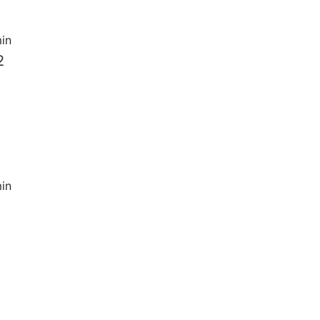
in
2
m
in