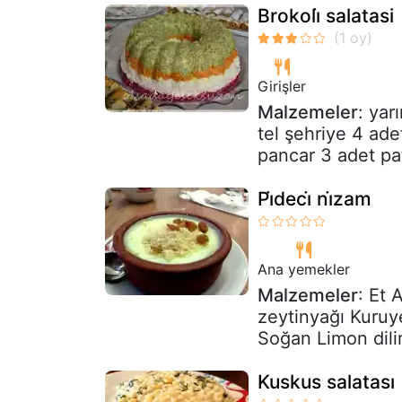
Brokoli̇ salatasi
Girişler
Malzemeler
: yar
tel şehriye 4 ade
pancar 3 adet pat
Pi̇deci̇ ni̇zam
Ana yemekler
Malzemeler
: Et 
zeytinyağı Kuru
Soğan Limon dili
Kuskus salatası