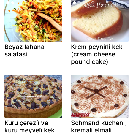
Beyaz lahana
Krem peynirli kek
salatasi
(cream cheese
pound cake)
Kuru çerezli̇ ve
Schmand kuchen ;
kuru meyveli̇ kek
kremali elmali