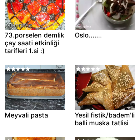
73.porselen demlik
Oslo.......
çay saati etkinliği
tarifleri 1.si :)
Meyvali pasta
Yesil fistik/badem'li
balli muska tatlisi