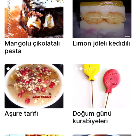
Mangolu çikolatalı
Li̇mon jöleli̇ kedi̇di̇li̇
pasta
Aşure tari̇fi̇
Doğum günü
kurabi̇yeleri̇