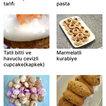
tari̇fi̇
pasta
Tatil bitti ve
Marmelatli
havuclu cevizli
kurabiye
cupcake(kapkek)