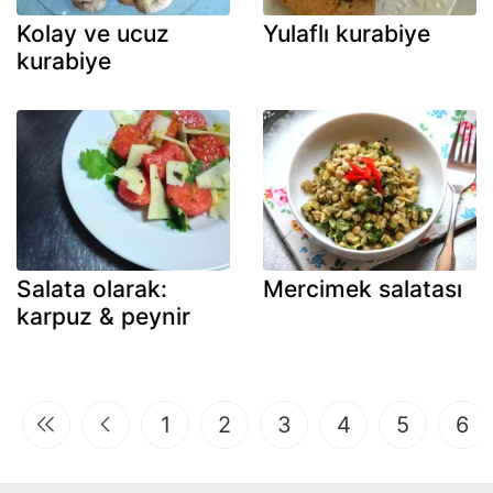
Kolay ve ucuz
Yulaflı kurabiye
kurabiye
Salata olarak:
Mercimek salatası
karpuz & peynir
1
2
3
4
5
6