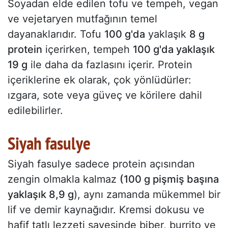
Soyadan elde edilen tofu ve tempeh, vegan
ve vejetaryen mutfağının temel
dayanaklarıdır. Tofu
100 g'da
yaklaşık
8 g
protein
içerirken, tempeh
100 g'da yaklaşık
19 g
ile daha da fazlasını içerir. Protein
içeriklerine ek olarak, çok yönlüdürler:
ızgara, sote veya güveç ve körilere dahil
edilebilirler.
Siyah fasulye
Siyah fasulye sadece protein açısından
zengin olmakla kalmaz
(100 g pişmiş başına
yaklaşık 8,9 g
), aynı zamanda mükemmel bir
lif ve demir kaynağıdır. Kremsi dokusu ve
hafif tatlı lezzeti sayesinde biber, burrito ve