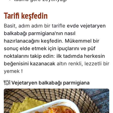
Tarifi keşfedin
Basit, adım adım bir tarifle
evde vejetaryen
balkabağı parmigiana'nın nasıl
hazırlanacağını keşfedin
.
Mükemmel bir
sonuç elde etmek için ipuçlarını ve püf
noktalarını takip edin
:
ilk tadımda herkesin
beğenisini kazanacak
altın renkli, lezzetli bir
yemek
!
Vejetaryen balkabağı parmigiana