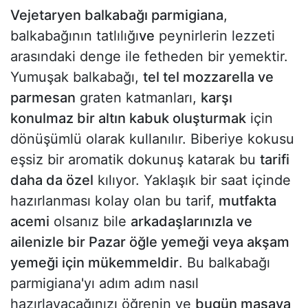
Vejetaryen balkabağı parmigiana
,
balkabağının tatlılığı
ve
peynirlerin lezzeti
arasındaki denge ile fetheden bir yemektir.
Yumuşak balkabağı,
tel tel mozzarella ve
parmesan
graten katmanları,
karşı
konulmaz bir altın kabuk oluşturmak
için
dönüşümlü olarak kullanılır. Biberiye kokusu
eşsiz bir aromatik dokunuş katarak bu
tarifi
daha da özel
kılıyor. Yaklaşık bir saat içinde
hazırlanması kolay olan bu tarif,
mutfakta
acemi
olsanız bile
arkadaşlarınızla ve
ailenizle bir Pazar öğle yemeği veya akşam
yemeği için mükemmeldir
. Bu balkabağı
parmigiana'yı adım adım nasıl
hazırlayacağınızı öğrenin ve
bugün masaya