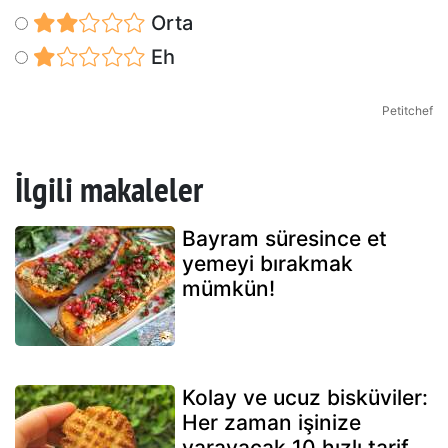
Orta
Eh
Petitchef
İlgili makaleler
Bayram süresince et
yemeyi bırakmak
mümkün!
Kolay ve ucuz bisküviler:
Her zaman işinize
yarayacak 10 hızlı tarif