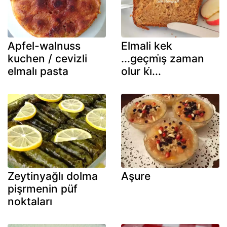
Apfel-walnuss
Elmali kek
kuchen / cevizli
...geçmi̇ş zaman
elmalı pasta
olur ki̇...
Zeytinyağlı dolma
Aşure
pişrmenin püf
noktaları