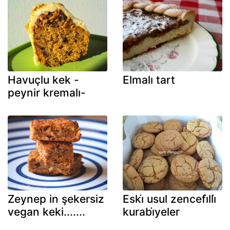
Havuçlu kek -
Elmalı tart
peynir kremalı-
Zeynep in şekersiz
Eski̇ usul zencefi̇lli̇
vegan keki.......
kurabi̇yeler