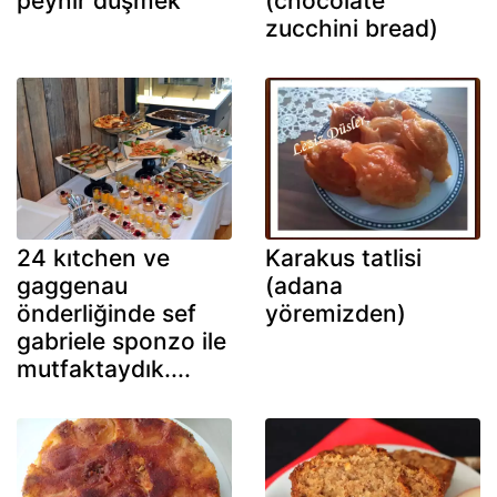
peynir düşmek
(chocolate
zucchini bread)
24 kıtchen ve
Karakus tatlisi
gaggenau
(adana
önderliğinde sef
yöremizden)
gabriele sponzo ile
mutfaktaydık....