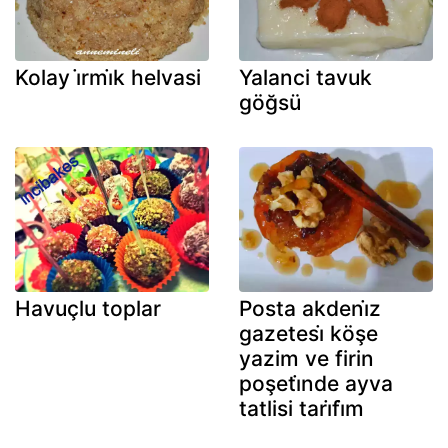
Kolay i̇rmi̇k helvasi
Yalanci tavuk
göğsü
Havuçlu toplar
Posta akdeni̇z
gazetesi̇ köşe
yazim ve firin
poşeti̇nde ayva
tatlisi tari̇fi̇m