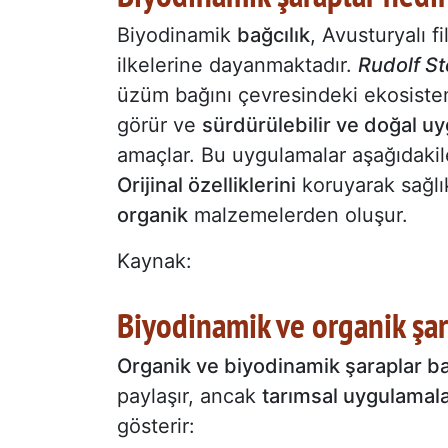
Biyodinamik
bağcılık
, Avusturyalı f
ilkelerine dayanmaktadır.
Rudolf St
üzüm bağını çevresindeki ekosist
görür ve
sürdürülebilir ve doğal u
amaçlar. Bu uygulamalar aşağıdakile
Orijinal özelliklerini
koruyarak sağlık
organik
malzemelerden oluşur.
Kaynak:
Biyodinamik ve organik şar
Organik ve biyodinamik şaraplar ba
paylaşır, ancak
tarımsal uygulamalar
gösterir: