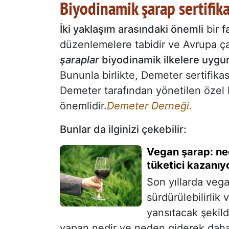
Biyodinamik şarap sertifika
İki yaklaşım arasındaki önemli
bir
f
düzenlemelere tabidir ve Avrupa çap
şaraplar
biyodinamik ilkelere uygu
Bununla birlikte, Demeter sertifika
Demeter tarafından yönetilen özel
önemlidir.
Demeter Derneği.
Bunlar da ilginizi çekebilir:
Vegan şarap: nedi
tüketici kazanıy
Son yıllarda vega
sürdürülebilirlik 
yansıtacak şekild
yapan nedir ve neden giderek daha