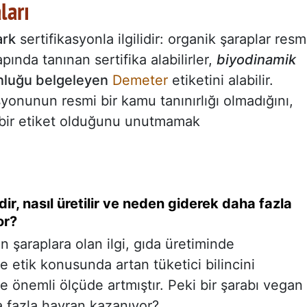
ları
ark
sertifikasyonla ilgilidir: organik şaraplar resm
ında tanınan sertifika alabilirler,
biyodinamik
nluğu belgeleyen
Demeter
etiketini alabilir.
syonunun resmi bir kamu tanınırlığı olmadığını,
 bir etiket olduğunu unutmamak
r, nasıl üretilir ve neden giderek daha fazla
or?
n şaraplara olan ilgi, gıda üretiminde
ve etik konusunda artan tüketici bilincini
e önemli ölçüde artmıştır. Peki bir şarabı vegan
 fazla hayran kazanıyor?