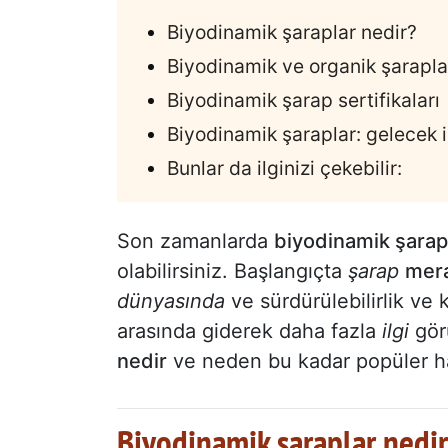
Biyodinamik şaraplar nedir?
Biyodinamik ve organik şarapla
Biyodinamik şarap sertifikaları
Biyodinamik şaraplar: gelecek i
Bunlar da ilginizi çekebilir:
Son zamanlarda
biyodinamik şarap
olabilirsiniz. Başlangıçta
şarap
mera
dünyasında
ve sürdürülebilirlik ve
arasında giderek daha fazla
ilgi
gör
nedir
ve neden bu kadar popüler ha
Biyodinamik şaraplar nedi