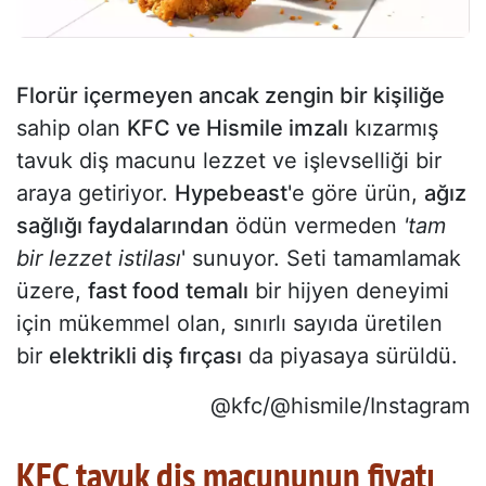
Florür içermeyen ancak zengin bir kişiliğe
sahip olan
KFC ve Hismile imzalı
kızarmış
tavuk diş macunu lezzet ve işlevselliği bir
araya getiriyor.
Hypebeast
'e göre ürün,
ağız
sağlığı faydalarından
ödün vermeden
'tam
bir lezzet istilası
' sunuyor. Seti tamamlamak
üzere,
fast food temalı
bir hijyen deneyimi
için mükemmel olan, sınırlı sayıda üretilen
bir
elektrikli diş fırçası
da piyasaya sürüldü.
@kfc/@hismile/Instagram
KFC tavuk diş macununun fiyatı