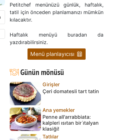
Petitchef menünüzü günlük, haftalık,
tatil için önceden planlamanızı mümkün
kılacaktır.
Haftalık menüyü buradan da
yazdırabilirsiniz.
Menü planlayıcısı
Günün mönüsü
Girişler
Çeri domatesli tart tatin
Ana yemekler
Penne all'arrabbiata:
kalpleri ısıtan bir i̇talyan
klasiği!
Tatlılar