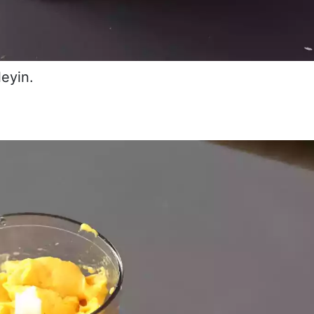
eyin.