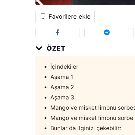
Favorilere ekle
ÖZET
İçindekiler
Aşama 1
Aşama 2
Aşama 3
Mango ve misket limonu sorbesi
Mango ve misket limonu sorbe 
Bunlar da ilginizi çekebilir: