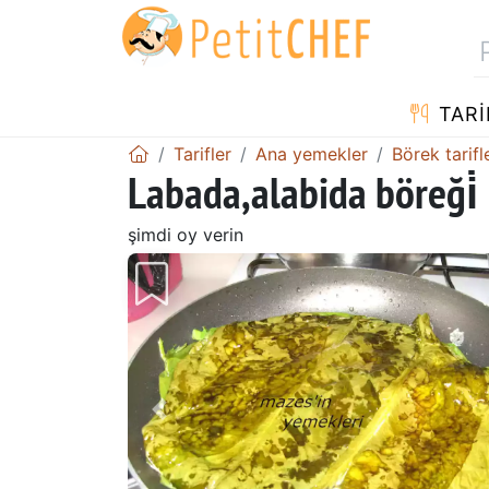
TARI
Tarifler
Ana yemekler
Börek tarifl
Labada,alabida böreği̇
şimdi oy verin
Önceki