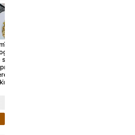
zmi̇r yemek
Milföy börek
Kalp çörek
ogu yazarlari
le söke un
prağin
reketi̇
i̇nli̇ği̇mi̇z