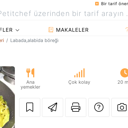
Bir tarif öner
FLER
MAKALELER
eri
Labada,alabida böreği̇
Ana
Çok kolay
20 m
yemekler
Arkadaşına bu t
Bu sayfayı
Tarif
Sonraki
B