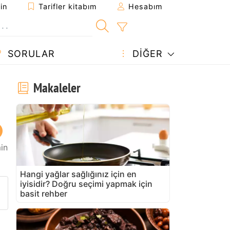
in
Tarifler kitabım
Hesabım
SORULAR
DIĞER
Makaleler
in
Hangi yağlar sağlığınız için en
iyisidir? Doğru seçimi yapmak için
arifi gönder
 yazdır
 sahibine bir soru sorun
basit rehber
u tarifin fotoğrafını yayınlayın