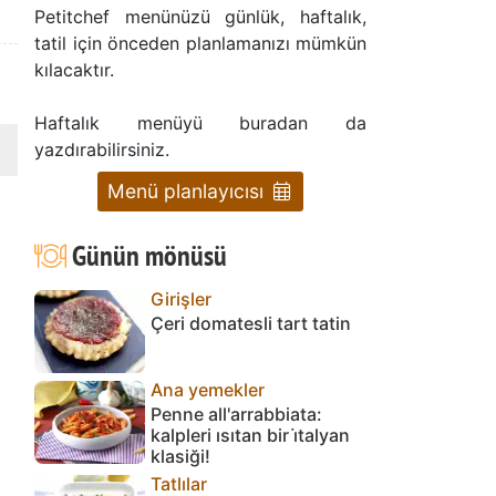
Petitchef menünüzü günlük, haftalık,
tatil için önceden planlamanızı mümkün
kılacaktır.
Haftalık menüyü buradan da
yazdırabilirsiniz.
Menü planlayıcısı
Günün mönüsü
Girişler
Çeri domatesli tart tatin
Ana yemekler
Penne all'arrabbiata:
kalpleri ısıtan bir i̇talyan
klasiği!
Tatlılar