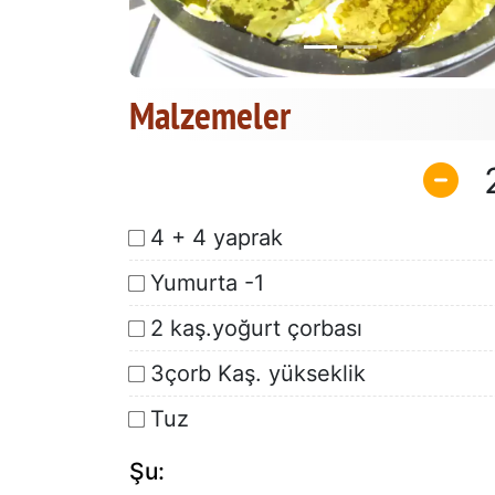
Malzemeler
4 + 4 yaprak
Yumurta -1
2 kaş.yoğurt çorbası
3çorb Kaş. yükseklik
Tuz
Şu: