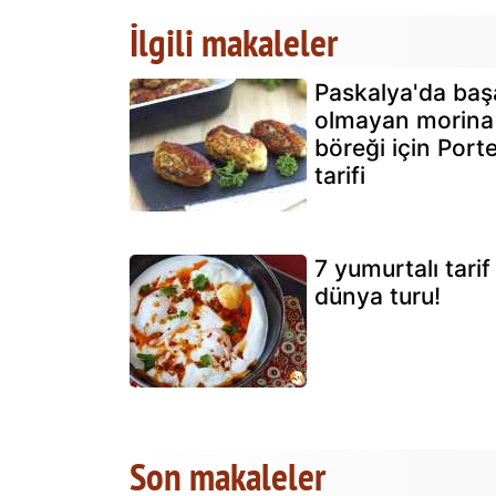
İlgili makaleler
Paskalya'da başa
olmayan morina
böreği için Port
tarifi
7 yumurtalı tarif 
dünya turu!
Son makaleler