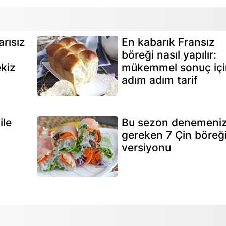
rısız
En kabarık Fransız
böreği nasıl yapılır:
ekiz
mükemmel sonuç içi
adım adım tarif
ile
Bu sezon denemeni
gereken 7 Çin böreğ
versiyonu