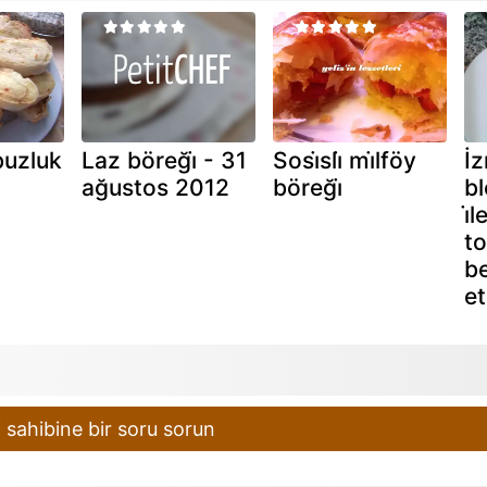
buzluk
Laz böreği̇ - 31
Sosi̇sli̇ mi̇lföy
İ
ağustos 2012
böreği̇
bl
i̇
to
be
etk
 sahibine bir soru sorun