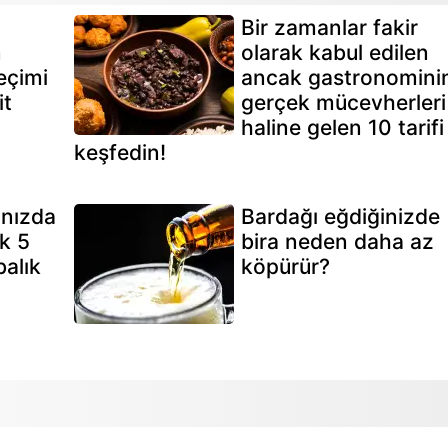
Bir zamanlar fakir
n
olarak kabul edilen
eçimi
ancak gastronomini
it
gerçek mücevherleri
haline gelen 10 tarifi
keşfedin!
ınızda
Bardağı eğdiğinizde
k 5
bira neden daha az
alık
köpürür?