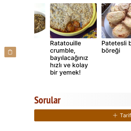
Madimak
Ratatouille
Patetesli 
yemeği̇
crumble,
böreği
bayılacağınız
hızlı ve kolay
bir yemek!
Sorular
Tarif