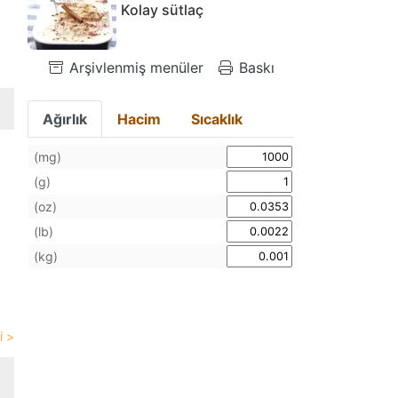
Kolay sütlaç
Arşivlenmiş menüler
Baskı
Ağırlık
Hacim
Sıcaklık
(mg)
(g)
(oz)
(lb)
(kg)