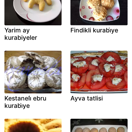
Yarim ay
Findikli kurabi̇ye
kurabiyeler
Kestaneli̇ ebru
Ayva tatlisi
kurabi̇ye