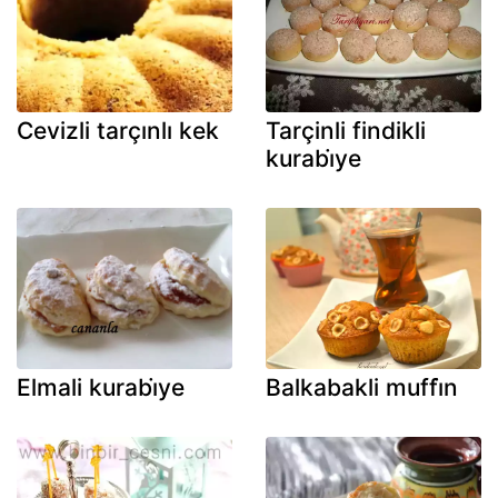
Cevizli tarçınlı kek
Tarçinli findikli
kurabi̇ye
Elmali kurabi̇ye
Balkabakli muffi̇n