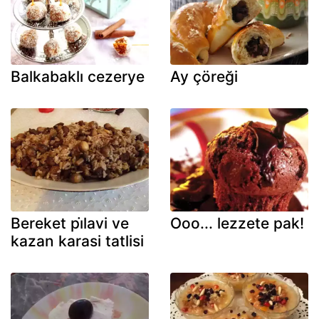
Balkabaklı cezerye
Ay çöreği
Bereket pi̇lavi ve
Ooo... lezzete pak!
kazan karasi tatlisi