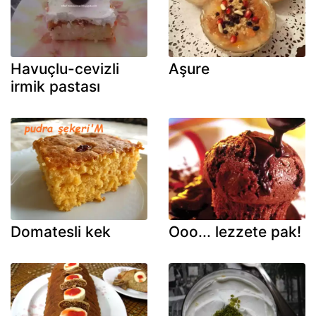
Havuçlu-cevizli
Aşure
irmik pastası
Domatesli kek
Ooo... lezzete pak!