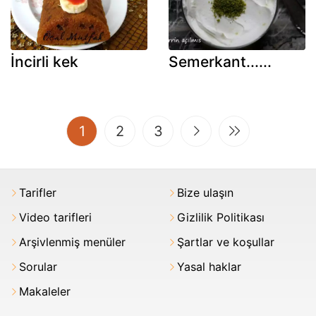
İncirli kek
Semerkant......
(current)
1
2
3
Tarifler
Bize ulaşın
Video tarifleri
Gizlilik Politikası
Arşivlenmiş menüler
Şartlar ve koşullar
Sorular
Yasal haklar
Makaleler