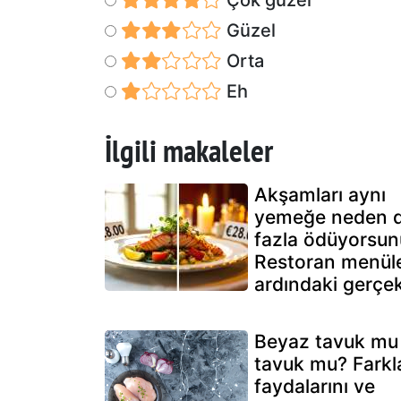
Çok güzel
Güzel
Orta
Eh
İlgili makaleler
Akşamları aynı
yemeğe neden 
fazla ödüyorsun
Restoran menüle
ardındaki gerçe
Beyaz tavuk mu 
tavuk mu? Farkla
faydalarını ve