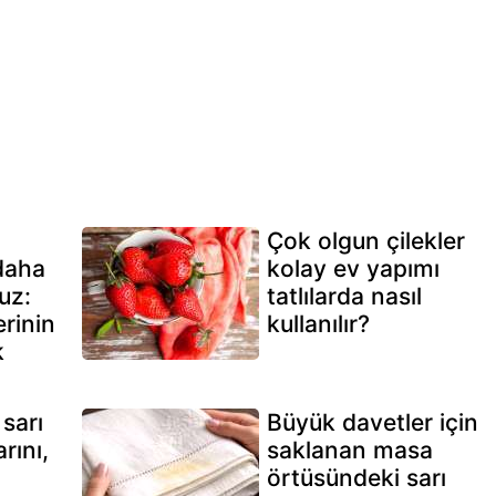
Çok olgun çilekler
daha
kolay ev yapımı
uz:
tatlılarda nasıl
rinin
kullanılır?
k
sarı
Büyük davetler için
rını,
saklanan masa
örtüsündeki sarı