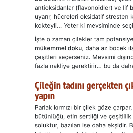
antioksidanlar (flavonoidler) ve lif
b
uyarır, hücreleri oksidatif stresten 
kokteyli... Yeter ki mevsiminde seç
İşte o zaman çilekler tam potansiye
mükemmel doku
, daha az böcek ila
çeşitleri seçerseniz. Mevsimi dışınd
fazla nakliye gerektirir... bu da da
Çileğin tadını gerçekten ç
yapın
Parlak kırmızı bir çilek göze çarpar
bütünlüğü, etin sertliği ve çeşitlilik
soluktur, bazıları ise daha ekşidir.
B