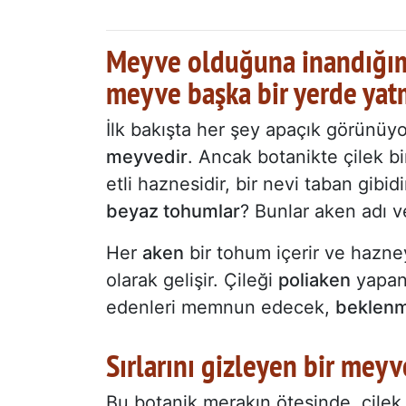
Meyve olduğuna inandığımız
meyve başka bir yerde yat
İlk bakışta her şey apaçık görünüy
meyvedir
. Ancak botanikte çilek bi
etli haznesidir, bir nevi taban gibi
beyaz tohumlar
? Bunlar aken adı v
Her
aken
bir tohum içerir ve hazne
olarak gelişir. Çileği
poliaken
yapan 
edenleri memnun edecek,
beklen
Sırlarını gizleyen bir meyve.
Bu botanik merakın ötesinde, çile