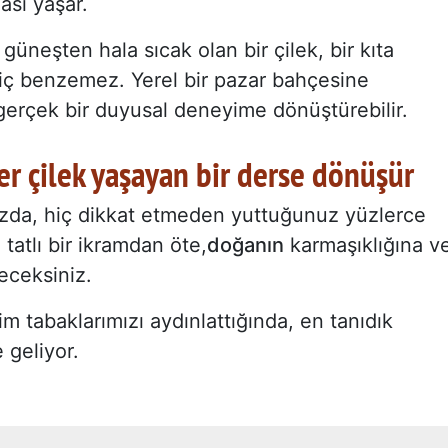
ası yaşar.
 güneşten hala sıcak olan bir çilek, bir kıta
iç benzemez. Yerel bir pazar bahçesine
ı gerçek bir duyusal deneyime dönüştürebilir.
r çilek yaşayan bir derse dönüşür
ğınızda, hiç dikkat etmeden yuttuğunuz yüzlerce
atlı bir ikramdan öte,
doğanın
karmaşıklığına v
eceksiniz.
lim tabaklarımızı aydınlattığında, en tanıdık
 geliyor.