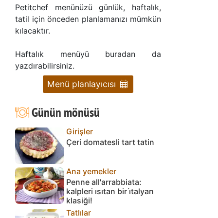
Petitchef menünüzü günlük, haftalık,
tatil için önceden planlamanızı mümkün
kılacaktır.
Haftalık menüyü buradan da
yazdırabilirsiniz.
Menü planlayıcısı
Günün mönüsü
Girişler
Çeri domatesli tart tatin
Ana yemekler
Penne all'arrabbiata:
kalpleri ısıtan bir i̇talyan
klasiği!
Tatlılar