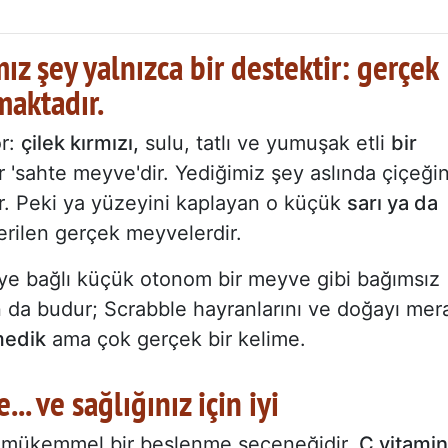
 şey yalnızca bir destektir: gerçek
maktadır.
or:
çilek kırmızı,
sulu, tatlı ve yumuşak etli
bir
r 'sahte meyve'dir. Yediğimiz şey aslında çiçeği
dir. Peki ya yüzeyini kaplayan o küçük
sarı ya da
erilen gerçek meyvelerdir.
ye bağlı küçük otonom bir meyve gibi bağımsız
da budur; Scrabble hayranlarını ve doğayı mer
medik
ama çok gerçek bir kelime.
.. ve sağlığınız için iyi
k mükemmel bir beslenme seçeneğidir.
C vitamin