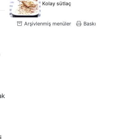
Kolay sütlaç
Arşivlenmiş menüler
Baskı
n
ak
i
,