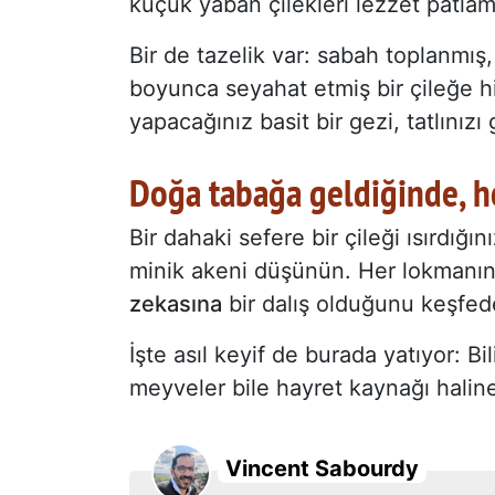
küçük yaban çilekleri lezzet patlam
Bir de tazelik var: sabah toplanmış,
boyunca seyahat etmiş bir çileğe h
yapacağınız basit bir gezi, tatlınız
Doğa tabağa geldiğinde, he
Bir dahaki sefere bir çileği ısırdı
minik akeni düşünün. Her lokmanın t
zekasına
bir dalış olduğunu keşfed
İşte asıl keyif de burada yatıyor: Bi
meyveler bile hayret kaynağı haline
Vincent Sabourdy