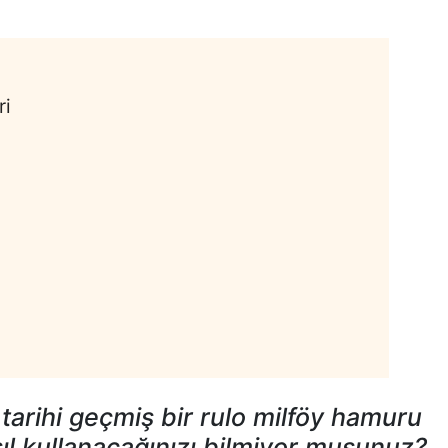
ri
arihi geçmiş bir rulo milföy hamuru
l kullanacağınızı bilmiyor musunuz?