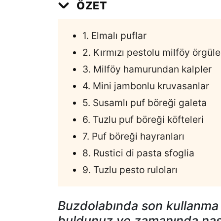
ÖZET
1. Elmalı puflar
2. Kırmızı pestolu milföy örgüle
3. Milföy hamurundan kalpler
4. Mini jambonlu kruvasanlar
5. Susamlı puf böreği galeta
6. Tuzlu puf böreği köfteleri
7. Puf böreği hayranları
8. Rustici di pasta sfoglia
9. Tuzlu pesto ruloları
Buzdolabında son kullanma t
buldunuz ve zamanında nası