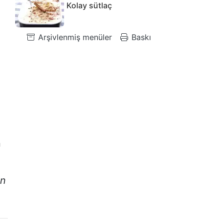
Kolay sütlaç
Arşivlenmiş menüler
Baskı
n
in