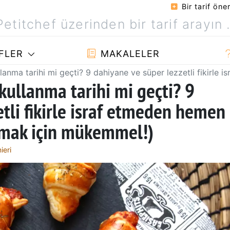
Bir tarif öner
FLER
MAKALELER
anma tarihi mi geçti? 9 dahiyane ve süper lezzetli fikirle 
ullanma tarihi mi geçti? 9
tli fikirle israf etmeden hemen
rtmak için mükemmel!)
ieri