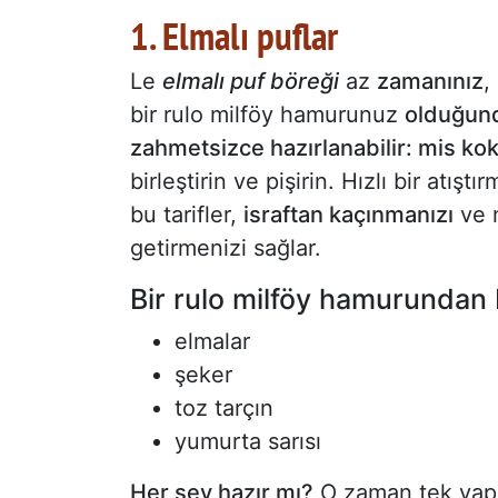
1. Elmalı puflar
Le
elmalı puf böreği
az
zamanınız
,
bir rulo milföy hamurunuz
olduğun
zahmetsizce hazırlanabilir: mis koku
birleştirin ve pişirin. Hızlı bir atışt
bu tarifler,
israftan kaçınmanızı
ve m
getirmenizi sağlar.
Bir rulo milföy hamurundan 
elmalar
şeker
toz tarçın
yumurta sarısı
Her şey hazır mı?
O zaman tek yapma