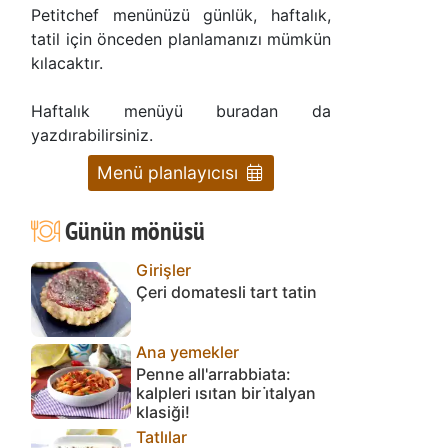
Petitchef menünüzü günlük, haftalık,
tatil için önceden planlamanızı mümkün
kılacaktır.
Haftalık menüyü buradan da
yazdırabilirsiniz.
Menü planlayıcısı
Günün mönüsü
Girişler
Çeri domatesli tart tatin
Ana yemekler
Penne all'arrabbiata:
kalpleri ısıtan bir i̇talyan
klasiği!
Tatlılar