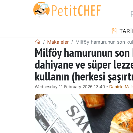
TARI
Makaleler
Milföy hamurunun son kull
Milföy hamurunun son k
dahiyane ve süper lezze
kullanın (herkesi şaşı
Wednesday 11 February 2026 13:40 -
Daniele Main