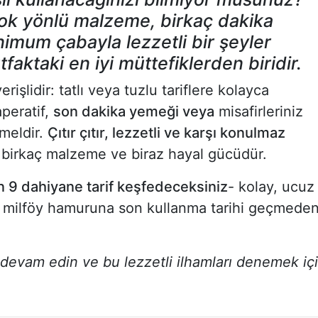
ok yönlü malzeme, birkaç dakika
nimum çabayla lezzetli bir şeyler
faktaki en iyi müttefiklerden biridir.
erişlidir: tatlı veya tuzlu tariflere kolayca
aperatif,
son dakika yemeği veya
misafirleriniz
mmeldir.
Çıtır çıtır, lezzetli ve karşı konulmaz
birkaç malzeme ve biraz hayal gücüdür.
n 9 dahiyane tarif keşfedeceksiniz
- kolay, ucuz
rle milföy hamuruna son kullanma tarihi geçmede
evam edin ve bu lezzetli ilhamları denemek iç