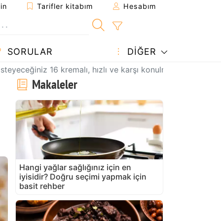
in
Tarifler kitabım
Hesabım
SORULAR
DIĞER
yeceğiniz 16 kremalı, hızlı ve karşı konulmaz tatlıyı keşf
Makaleler
Hangi yağlar sağlığınız için en
iyisidir? Doğru seçimi yapmak için
basit rehber