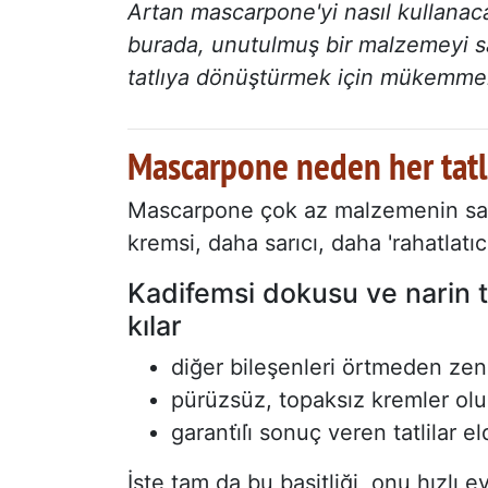
Artan mascarpone'yi nasıl kullanaca
burada, unutulmuş bir malzemeyi sa
tatlıya dönüştürmek için mükemmel o
Mascarpone neden her tatl
Mascarpone çok az malzemenin sahip
kremsi, daha sarıcı, daha 'rahatlatıcı
Kadifemsi dokusu ve narin 
kılar
diğer bileşenleri örtmeden zen
pürüzsüz, topaksız kremler ol
garanti̇li̇ sonuç veren tatlilar 
İşte tam da bu basitliği, onu hızlı