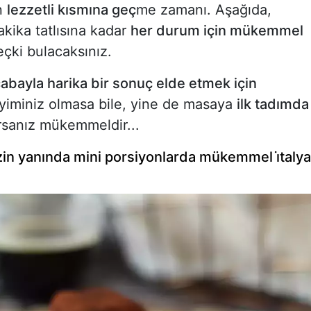
in
lezzetli kısmına geç
me zamanı. Aşağıda,
akika tatlısına kadar
her durum için mükemmel
seçki bulacaksınız.
 çabayla harika bir sonuç elde etmek için
yiminiz olmasa bile, yine de masaya
ilk tadımda
rsanız mükemmeldir...
zin yanında mini porsiyonlarda mükemmel i̇taly