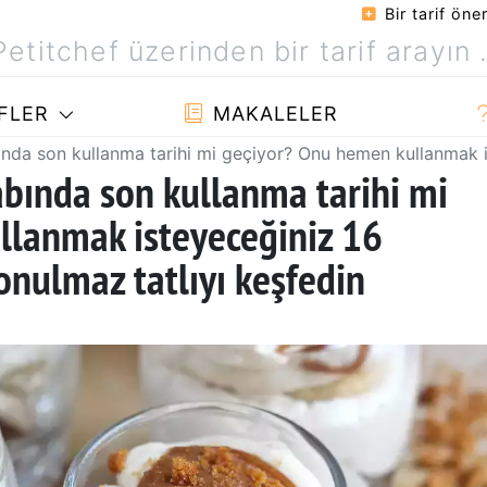
Bir tarif öner
FLER
MAKALELER
a son kullanma tarihi mi geçiyor? Onu hemen kullanmak iste
bında son kullanma tarihi mi
llanmak isteyeceğiniz 16
konulmaz tatlıyı keşfedin