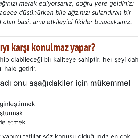
ğınızı merak ediyorsanız, doğru yere geldiniz:
dece düşünürken bile ağzınızı sulandıran bir
lan basit ama etkileyici fikirler bulacaksınız.
ıyı karşı konulmaz yapar?
 olabileceği bir kaliteye sahiptir: her şeyi da
' hale getirir.
tadı onu aşağıdakiler için mükemmel
ginleştirmek
uşturmak
elde etmek
 ev yapımı tatlılar söz konusu olduğunda en çok