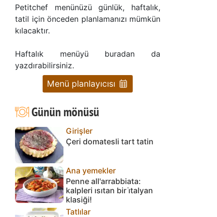
Petitchef menünüzü günlük, haftalık,
tatil için önceden planlamanızı mümkün
kılacaktır.
Haftalık menüyü buradan da
yazdırabilirsiniz.
Menü planlayıcısı
Günün mönüsü
Girişler
Çeri domatesli tart tatin
Ana yemekler
Penne all'arrabbiata:
kalpleri ısıtan bir i̇talyan
klasiği!
Tatlılar