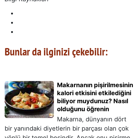
Bunlar da ilginizi çekebilir:
Makarnanın pişirilmesinin
kalori etkisini etkilediğini
biliyor muydunuz? Nasıl
olduğunu öğrenin
Makarna, dünyanın dört
bir yanındaki diyetlerin bir parçası olan çok
yönlü bir temel besindir. Ancak onu pişirme