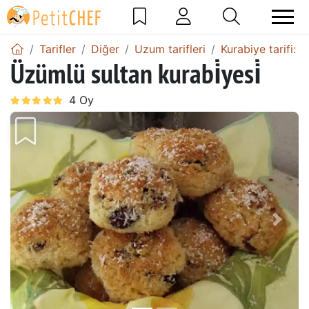
Tarifler
Diğer
Uzum tarifleri
Kurabiye tarifi: 
Üzümlü sultan kurabi̇yesi̇
Önceki
Sonr