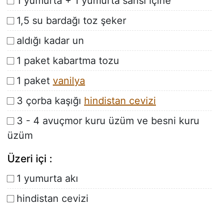
1 yumurta + 1 yumurta sarısı içine
1,5 su bardağı toz şeker
aldığı kadar un
1 paket kabartma tozu
1 paket
vanilya
3 çorba kaşığı
hindistan cevizi
3 - 4 avuçmor kuru üzüm ve besni kuru
üzüm
Üzeri içi :
1 yumurta akı
hindistan cevizi