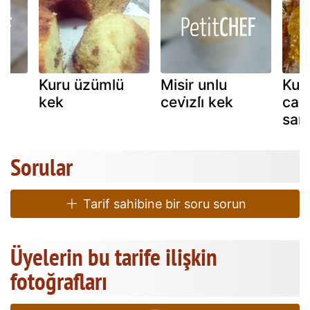
Kuru üzümlü
Misir unlu
Kura
kek
cevi̇zli̇ kek
can
sari
Sorular
Tarif sahibine bir soru sorun
Üyelerin bu tarife ilişkin
fotoğrafları