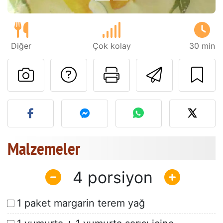
Diğer
Çok kolay
30 min
Tarif sahibine bir 
Bu sayfayı ya
Arkadaş
Bu tarifin fotoğrafını yayın
Malzemeler
4
1 paket margarin terem yağ