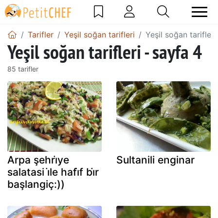
Tarifler
Yeşil soğan tarifleri
Yeşil soğan tarifleri
Yeşil soğan tarifleri - sayfa 4
85 tarifler
Arpa şehri̇ye
Sultanili enginar
salatasi i̇le hafi̇f bi̇r
başlangiç:))