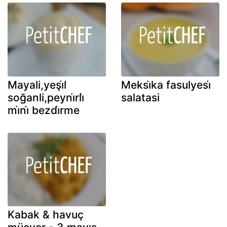
Mayali,yeşi̇l
Meksi̇ka fasulyesi̇
soğanli,peyni̇rli̇
salatasi
mi̇ni̇ bezdi̇rme
Kabak & havuç