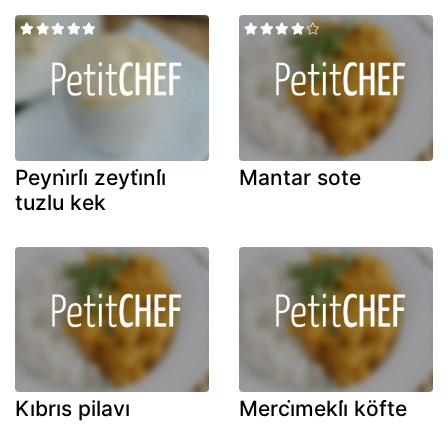
Peyni̇rli̇ zeyti̇nli̇
Mantar sote
tuzlu kek
Kıbrıs pilavı
Merci̇mekli̇ köfte