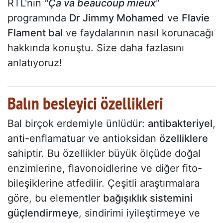
RTL'nin
"Ça va beaucoup mieux
"
programında
Dr Jimmy Mohamed
ve
Flavie
Flament bal
ve faydalarının nasıl korunacağı
hakkında konuştu. Size daha fazlasını
anlatıyoruz!
Balın besleyici özellikleri
Bal birçok erdemiyle ünlüdür:
antibakteriyel
,
anti-enflamatuar ve antioksidan
özelliklere
sahiptir. Bu özellikler büyük ölçüde doğal
enzimlerine, flavonoidlerine ve diğer fito-
bileşiklerine atfedilir. Çeşitli araştırmalara
göre, bu elementler
bağışıklık sistemini
güçlendirmeye
, sindirimi iyileştirmeye ve