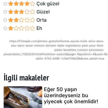
Çok güzel
Güzel
Orta
Eh
https://fr.freepik.com/photos-gratuite/femme-ajoute-huile-olive-dans-
eau-dans-tasse-mesure-derriere-table-ingredients-pate-pour-faire-
pates-boulettes-cuisson-processus-
presentation_11622246.htm#fromView=search&page=1&position=4&uuid=8
da0e-4742-b586-1cfab709b38b&new_detail=true
İlgili makaleler
Eğer 50 yaşın
üzerindeyseniz bu
yiyecek çok önemlidir!