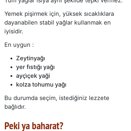
Tüm yağlar ısıya aynı şekilde tepki vermez.
Yemek pişirmek için, yüksek sıcaklıklara
dayanabilen stabil yağlar kullanmak en
iyisidir.
En uygun :
Zeytinyağı
yer fıstığı yağı
ayçi̇çek yaği
kolza tohumu yağı
Bu durumda seçim, istediğiniz lezzete
bağlıdır.
Peki ya baharat?