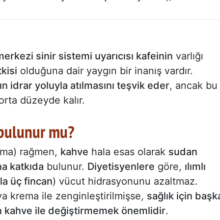
merkezi sinir sistemi uyarıcısı kafeinin
varlığı
kisi
olduğuna dair yaygın bir inanış vardır.
ın idrar yoluyla atılmasını teşvik eder
, ancak bu
 orta düzeyde kalır.
 bulunur mu?
urma) rağmen,
kahve
hala esas olarak
sudan
na katkıda
bulunur.
Diyetisyenlere
göre,
ılımlı
ila üç fincan
) vücut hidrasyonunu azaltmaz.
ya krema ile zenginleştirilmişse,
sağlık için başk
kahve ile değiştirmemek önemlidir
.