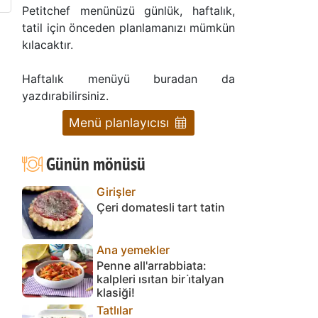
Petitchef menünüzü günlük, haftalık,
tatil için önceden planlamanızı mümkün
kılacaktır.
Haftalık menüyü buradan da
yazdırabilirsiniz.
Menü planlayıcısı
Günün mönüsü
Girişler
Çeri domatesli tart tatin
Ana yemekler
Penne all'arrabbiata:
kalpleri ısıtan bir i̇talyan
klasiği!
Tatlılar