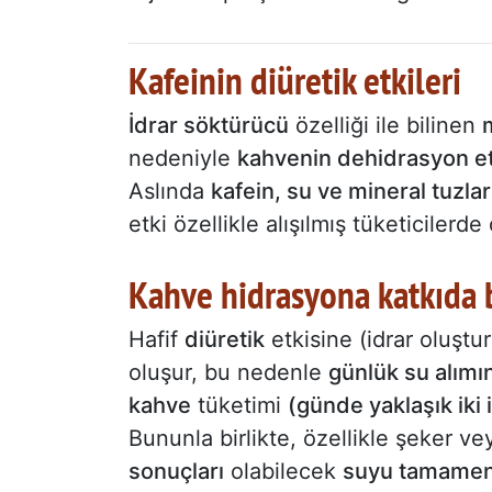
Kafeinin diüretik etkileri
İdrar söktürücü
özelliği ile bilinen
nedeniyle
kahvenin dehidrasyon et
Aslında
kafein, su ve mineral tuzlar
etki özellikle alışılmış tüketicilerde
Kahve hidrasyona katkıda
Hafif
diüretik
etkisine (idrar oluşt
oluşur, bu nedenle
günlük su alımı
kahve
tüketimi
(günde yaklaşık iki 
Bununla birlikte, özellikle şeker ve
sonuçları
olabilecek
suyu tamamen 