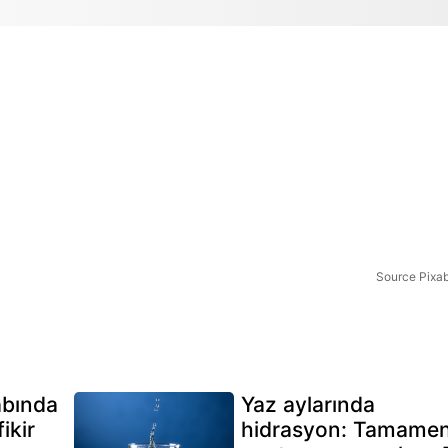
Source Pixa
abında
Yaz aylarında
ikir
hidrasyon: Tamame