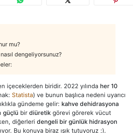
unur mu?
ı nasıl dengeliyorsunuz?
eler:
en içeceklerden biridir. 2022 yılında
her 10
ynak:
Statista
) ve bunun başlıca nedeni uyarıcı
 sıklıkla gündeme gelir:
kahve dehidrasyona
n
güçlü
bir
diüretik
görevi görerek vücut
ken, diğerleri
dengeli bir günlük hidrasyon
ıyor. Bu konuya biraz ışık tutuyoruz ;).