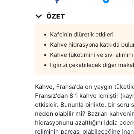
ÖZET
Kafeinin diüretik etkileri
Kahve hidrasyona katkıda bul
Kahve tüketimini ve sıvı alımın
İlginizi çekebilecek diğer makal
Kahve
, Fransa'da en yaygın tüketil
Fransız'dan 8
'i kahve içmiştir (ka
etkisidir. Bununla birlikte, bir soru
neden olabilir mi?
Bazıları kahveni
hidrasyonunu azalttığını iddia eder
rejiminin parçası olabileceğine inan