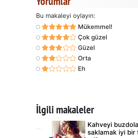
Yorumlar
Bu makaleyi oylayın:
Mükemmel!
Çok güzel
Güzel
Orta
Eh
İlgili makaleler
Kahveyi buzdol
saklamak iyi bir f