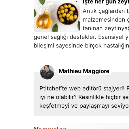
İşte her gün zeyt
Antik çağlardan b
malzemesinden ço
tanınan zeytinyağ
genel sağlığı destekler. Esansiyel 
bileşimi sayesinde birçok hastalığın
Mathieu Maggiore
Ptitchef’te web editörü stajyeri
iyi ne olabilir? Kesinlikle hiçbir
keşfetmeyi ve paylaşmayı seviyoru