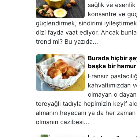
sağlık ve esenlik 
konsantre ve güçl
güçlendirmek, sindirimi iyileştirme
dizi fayda vaat ediyor. Ancak bunla
trend mi? Bu yazıda...
Burada hiçbir şe
başka bir hamur i
Fransız pastacılığ
kahvaltımızdan v
olmayan o dayanı
tereyağlı tadıyla hepimizin keyif a
almanın heyecanı ya da her zaman i
olmanın cazibesi...