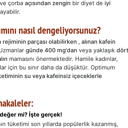
ve çorba
açısından zengin
bir diyet de
iyi
ayabilir.
lımını nasıl dengeliyorsunuz?
ejiminin parçası olabilirken , alınan kafein
. Uzmanlar
günde 400 mg'dan
veya yaklaşık
dör
lın
mamasını önermektedir. Hamile kadınlar,
ar için bu sınır daha da düşüktür. Optimum
etiminin su veya kafeinsiz içeceklerle
makaleler:
değer mi? İşte gerçek!
nın tüketimi son yıllarda popülerlik kazanmış,