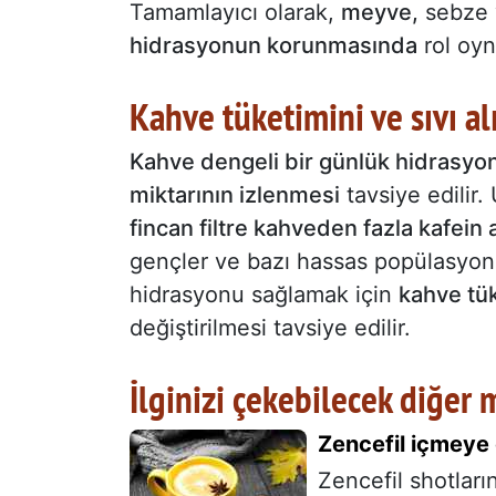
Tamamlayıcı olarak,
meyve,
sebze 
hidrasyonun korunmasında
rol oyn
Kahve tüketimini ve sıvı a
Kahve dengeli bir günlük hidrasyon r
miktarının izlenmesi
tavsiye edilir
fincan filtre kahveden fazla kafein a
gençler ve bazı hassas popülasyonl
hidrasyonu sağlamak için
kahve tük
değiştirilmesi tavsiye edilir.
İlginizi çekebilecek diğer 
Zencefil içmeye 
Zencefil shotları