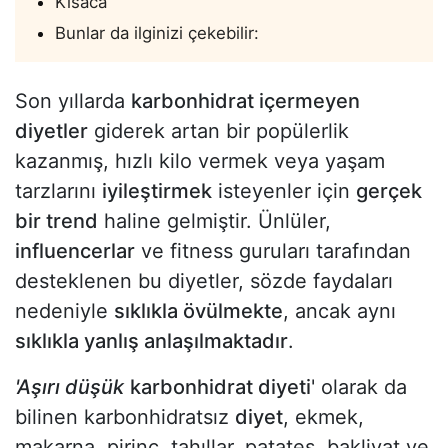
Kısaca
Bunlar da ilginizi çekebilir:
Son yıllarda
karbonhidrat içermeyen
diyetler
giderek artan bir popülerlik
kazanmış, hızlı kilo vermek veya yaşam
tarzlarını
iyileştirmek
isteyenler için
gerçek
bir trend
haline gelmiştir. Ünlüler,
influencerlar
ve fitness guruları tarafından
desteklenen bu diyetler, sözde faydaları
nedeniyle
sıklıkla övülmekte
, ancak aynı
sıklıkla yanlış anlaşılmaktadır
.
'Aşırı düşük
karbonhidrat diyeti
' olarak da
bilinen karbonhidratsız
diyet
, ekmek,
makarna, pirinç, tahıllar, patates, bakliyat ve