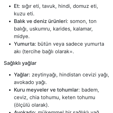
Et
: sığır eti, tavuk, hindi, domuz eti,
kuzu eti.
Balık ve deniz ürünleri
: somon, ton
balığı, uskumru, karides, kalamar,
midye.
Yumurta:
bütün veya sadece yumurta
akı (tercihe bağlı olarak=.
Sağlıklı yağlar
Yağlar:
zeytinyağı, hindistan cevizi yağı,
avokado yağı.
Kuru meyveler ve tohumlar
: badem,
ceviz, chia tohumu, keten tohumu
(ölçülü olarak).
Avokado
: mükemmel bir sağlıklı yağ