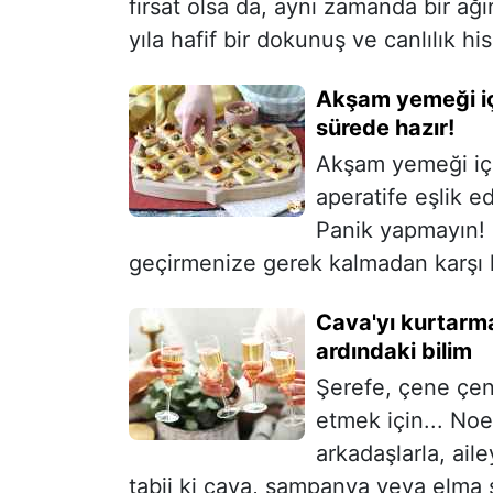
fırsat olsa da, aynı zamanda bir ağır
yıla hafif bir dokunuş ve canlılık his
Akşam yemeği iç
sürede hazır!
Akşam yemeği içi
aperatife eşlik e
Panik yapmayın! Bu
geçirmenize gerek kalmadan karşı k
Cava'yı kurtarma
ardındaki bilim
Şerefe, çene çene
etmek için... Noe
arkadaşlarla, ail
tabii ki cava, şampanya veya elma şar