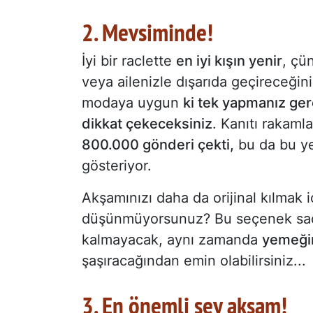
2. Mevsiminde!
İyi bir raclette
en iyi kışın yenir
, çü
veya ailenizle dışarıda geçireceği
modaya uygun
ki tek yapmanız ge
dikkat çekeceksiniz
. Kanıtı rakaml
800.000 gönderi çekti,
bu da bu y
gösteriyor.
Akşamınızı daha da orijinal kılmak
düşünmüyorsunuz? Bu seçenek sade
kalmayacak, aynı zamanda
yemeğin
şaşıracağından emin olabilirsiniz...
3. En önemli şey akşam!