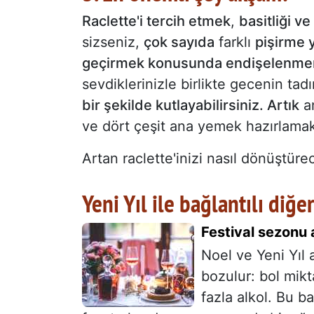
Raclette'i tercih etmek
,
basitliği ve
sizseniz,
çok sayıda
farklı
pişirme 
geçirmek konusunda endişelenme
sevdiklerinizle birlikte gecenin tad
bir şekilde kutlayabilirsiniz. Artık
am
ve dört çeşit ana yemek hazırlam
Artan raclette'inizi nasıl dönüştür
Yeni Yıl ile bağlantılı diğe
Festival sezonu 
Noel ve Yeni Yıl 
bozulur: bol mik
fazla alkol. Bu b