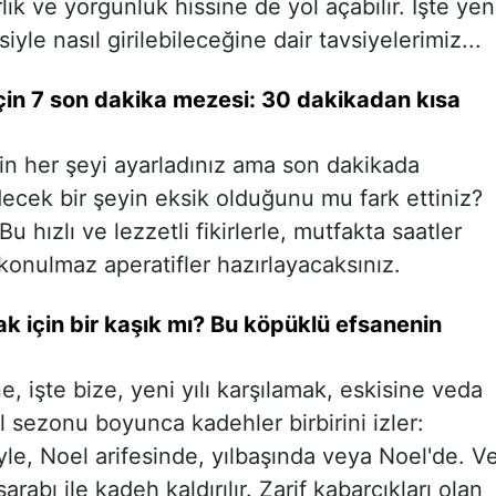
lık ve yorgunluk hissine de yol açabilir. İşte yen
siyle nasıl girilebileceğine dair tavsiyelerimiz...
in 7 son dakika mezesi: 30 dakikadan kısa
n her şeyi ayarladınız ama son dakikada
decek bir şeyin eksik olduğunu mu fark ettiniz?
 hızlı ve lezzetli fikirlerle, mutfakta saatler
onulmaz aperatifler hazırlayacaksınız.
k için bir kaşık mı? Bu köpüklü efsanenin
, işte bize, yeni yılı karşılamak, eskisine veda
l sezonu boyunca kadehler birbirini izler:
eyle, Noel arifesinde, yılbaşında veya Noel'de. V
abı ile kadeh kaldırılır. Zarif kabarcıkları olan