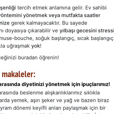
 şenliği
tercih etmek anlamına gelir. Ev sahibi
yöntemini yönetmek veya mutfakta saatler
nize
gerek kalmayacaktır. Bu sayede
ını doyasıya çıkarabilir ve
yılbaşı gecesini stress
use-bouche, soğuk başlangıç, sıcak başlangıç
akla uğraşmak
yok
!
eceğinizi buradan öğrenin!
r makaleler:
arasında diyetinizi yönetmek için ipuçlarımız!
arasında beslenme alışkanlıklarımız sıklıkla
tarda yemek, aşırı şeker ve yağ ve bazen biraz
ayram dönemi keyifli anları paylaşmak için bir