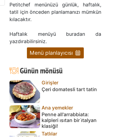
Petitchef menünüzü günlük, haftalık,
tatil için önceden planlamanızı mümkün
kılacaktır.
Haftalık menüyü buradan da
yazdırabilirsiniz.
Menü planlayıcısı
Günün mönüsü
Girişler
Çeri domatesli tart tatin
Ana yemekler
Penne all'arrabbiata:
kalpleri ısıtan bir i̇talyan
klasiği!
Tatlılar