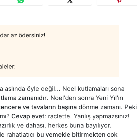
adar az ödersiniz!
aleler:
 aslında öyle değil... Noel kutlamaları sona
atlama zamanıdır
. Noel'den sonra Yeni Yıl'ın
tencere ve tavaların başına
dönme zamanı. Peki
 mı?
Cevap evet
: raclette. Yanlış yapmazsınız!
zırlık ve dahası, herkes buna bayılıyor.
e rahatlatıcı
bu yemekle bitirmekten çok