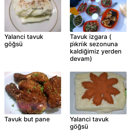
Yalanci tavuk
Tavuk izgara (
göğsü
pi̇kni̇k sezonuna
kaldiğimiz yerden
devam)
Tavuk but pane
Yalanci tavuk
göğsü