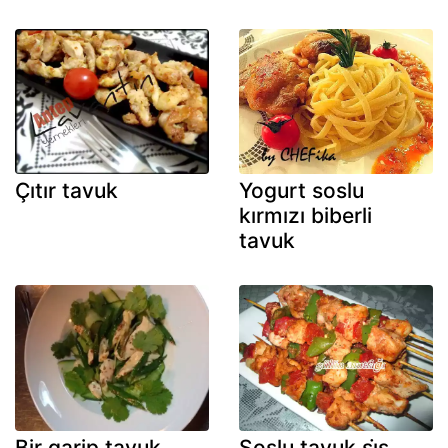
Çıtır tavuk
Yogurt soslu
kırmızı biberli
tavuk
Bir garip tavuk
Soslu tavuk şi̇ş