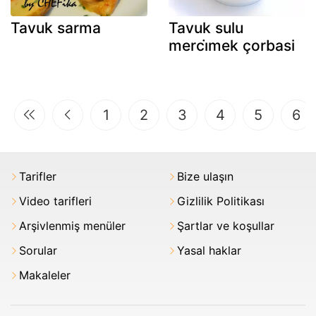
Tavuk sarma
Tavuk sulu
merci̇mek çorbasi
1
2
3
4
5
6
Tarifler
Bize ulaşın
Video tarifleri
Gizlilik Politikası
Arşivlenmiş menüler
Şartlar ve koşullar
Sorular
Yasal haklar
Makaleler