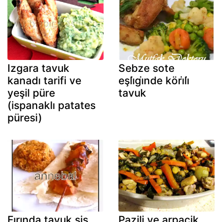
Izgara tavuk
Sebze sote
kanadı tarifi ve
eşli̇gi̇nde köri̇li̇
yeşil püre
tavuk
(ispanaklı patates
püresi)
Fırında tavuk şiş
Pazili ve arpacik