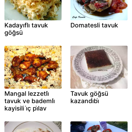
Kadayıflı tavuk
Domatesli tavuk
göğsü
Mangal lezzetli̇
Tavuk göğsü
tavuk ve bademli̇
kazandi̇bi̇
kayisili i̇ç pi̇lav