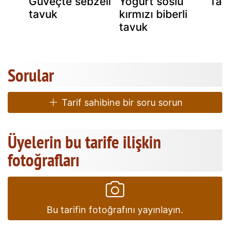
Güveçte sebzeli̇
Yogurt soslu
Tav
tavuk
kırmızı biberli
tavuk
Sorular
Tarif sahibine bir soru sorun
Üyelerin bu tarife ilişkin
fotoğrafları
Bu tarifin fotoğrafını yayınlayın.