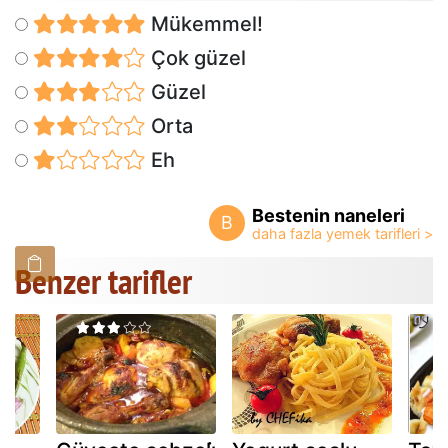
Mükemmel!
Çok güzel
Güzel
Orta
Eh
Bestenin naneleri
B
Benzer tarifler