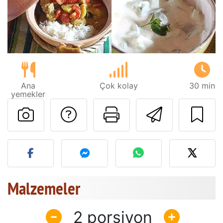
Ana
Çok kolay
30 min
yemekler
Tarif sahibine bir 
Bu sayfayı ya
Arkadaş
Bu tarifin fotoğrafını yayın
Malzemeler
2