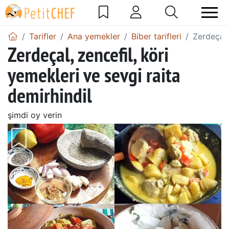
Tarifler
Ana yemekler
Biber tarifleri
Zerdeçal,
Zerdeçal, zencefil, köri
yemekleri ve sevgi raita
demirhindil
şimdi oy verin