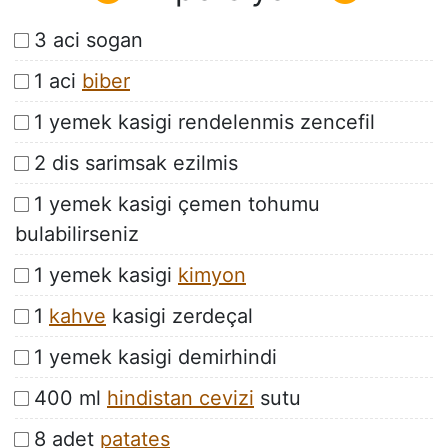
3 aci sogan
1 aci
biber
1 yemek kasigi rendelenmis zencefil
2 dis sarimsak ezilmis
1 yemek kasigi çemen tohumu
bulabilirseniz
1 yemek kasigi
kimyon
1
kahve
kasigi zerdeçal
1 yemek kasigi demirhindi
400 ml
hindistan cevizi
sutu
8 adet
patates