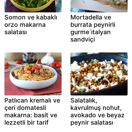
Somon ve kabaklı
Mortadella ve
orzo makarna
burrata peynirli
salatası
gurme i̇talyan
sandviçi
Patlıcan kremalı ve
Salatalık,
çeri domatesli
kavrulmuş nohut,
makarna: basit ve
avokado ve beyaz
lezzetli bir tarif
peynir salatası