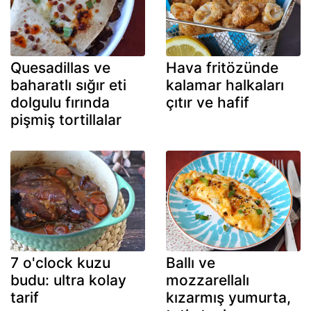
Quesadillas ve
Hava fritözünde
baharatlı sığır eti
kalamar halkaları
dolgulu fırında
çıtır ve hafif
pişmiş tortillalar
7 o'clock kuzu
Ballı ve
budu: ultra kolay
mozzarellalı
tarif
kızarmış yumurta,