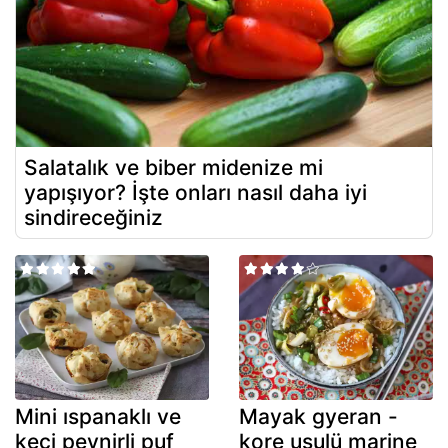
Salatalık ve biber midenize mi
yapışıyor? İşte onları nasıl daha iyi
sindireceğiniz
Mini ıspanaklı ve
Mayak gyeran -
keçi peynirli puf
kore usulü marine