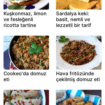
Kuşkonmaz, limon
Sardalya keki:
ve fesleğenli
basit, nemli ve
ricotta tartine
lezzetli bir tarif
Cookeo'da domuz
Hava fritözünde
eti
çekilmiş domuz eti