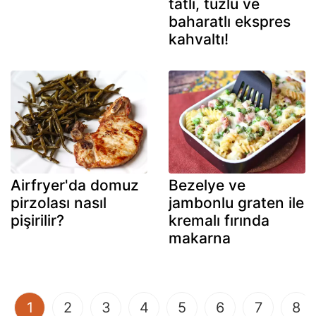
tatlı, tuzlu ve
baharatlı ekspres
kahvaltı!
Airfryer'da domuz
Bezelye ve
pirzolası nasıl
jambonlu graten ile
pişirilir?
kremalı fırında
makarna
(current)
1
2
3
4
5
6
7
8