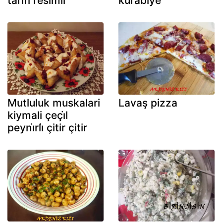
tari̇fi̇ resi̇mli̇
kurabi̇ye
Mutluluk muskalari
Lavaş pizza
kiymali çeçi̇l
peyni̇rli̇ çitir çitir