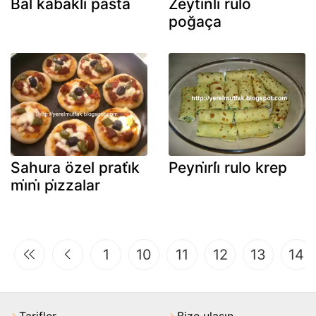
Bal kabakli pasta
Zeyti̇nli̇ rulo
poğaça
Sahura özel prati̇k
Peyni̇rli̇ rulo krep
mi̇ni̇ pi̇zzalar
1
10
11
12
13
14
Tarifler
Bize ulaşın