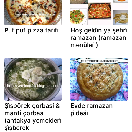
Puf puf pi̇zza tari̇fi̇
Hoş geldi̇n ya şehri̇
ramazan (ramazan
menüleri̇)
Şi̇şbörek çorbasi &
Evde ramazan
manti çorbasi
pi̇desi̇
(antakya yemekleri̇
şi̇şberek