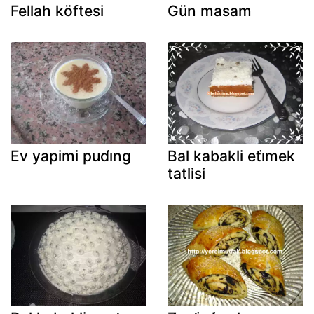
Fellah köftesi
Gün masam
Ev yapimi pudi̇ng
Bal kabakli eti̇mek
tatlisi