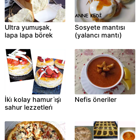
Ultra yumuşak,
Sosyete mantısı
lapa lapa börek
(yalancı mantı)
İki̇ kolay hamur i̇şi̇
Nefis öneriler
sahur lezzetleri̇