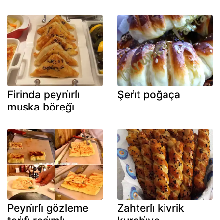
Firinda peyni̇rli̇
Şeri̇t poğaça
muska böreği̇
Peyni̇rli̇ gözleme
Zahterli̇ kivrik