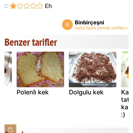
Eh
Binbirçeşni
B
Benzer tarifler
Polenli̇ kek
Dolgulu kek
Kada
tatl
kada
:)