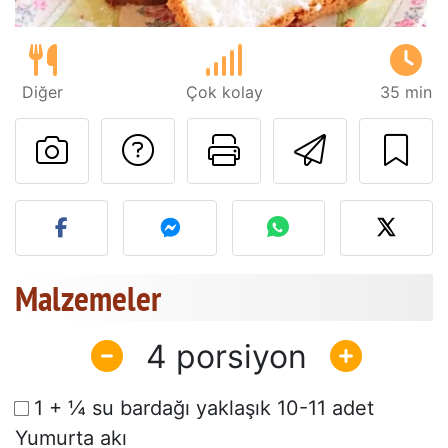
Diğer
Çok kolay
35 min
Tarif sahibine bir 
Bu sayfayı ya
Arkadaş
Bu tarifin fotoğrafını yayın
Malzemeler
4
1 + ¼ su bardağı yaklaşık 10-11 adet
Yumurta akı