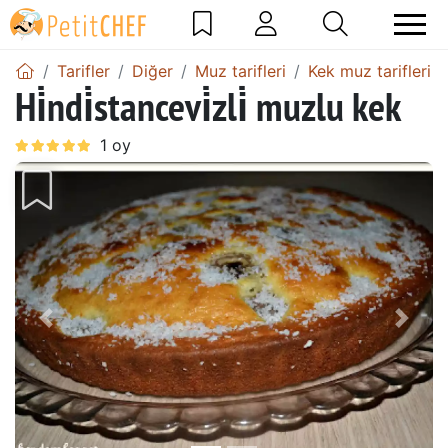
Tarifler
Diğer
Muz tarifleri
Kek muz tarifleri
Hi̇ndi̇stancevi̇zli̇ muzlu kek
Önceki
Sonr