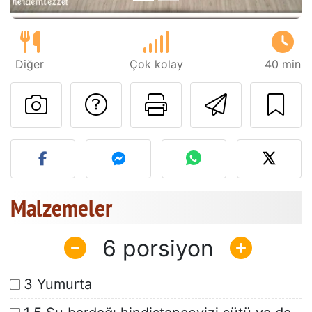
Diğer
Çok kolay
40 min
Tarif sahibine bir 
Bu sayfayı ya
Arkadaş
Bu tarifin fotoğrafını yayın
Malzemeler
6
3 Yumurta