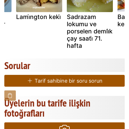
Lami̇ngton keki̇
Sadrazam
Bal
er
lokumu ve
kedi
porselen demli̇k
çay saati̇ 71.
hafta
Sorular
Tarif sahibine bir soru sorun
Üyelerin bu tarife ilişkin
fotoğrafları