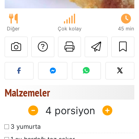
Diğer
Çok kolay
45 min
Tarif sahibine bir 
Bu sayfayı ya
Arkadaş
Bu tarifin fotoğrafını yayın
Malzemeler
4
3 yumurta