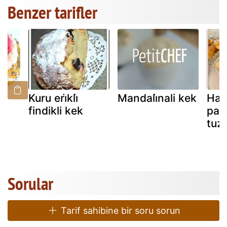
Benzer tarifler
a
Kuru eri̇kli̇
Mandali̇nali kek
Hav
findikli kek
pas
tuzb
Sorular
Tarif sahibine bir soru sorun