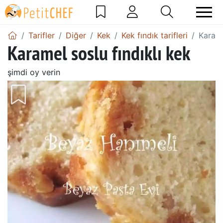
Tarifler
Diğer
Kek
Kek fındık tarifleri
Karame
Karamel soslu fındıklı kek
şimdi oy verin