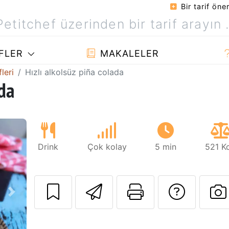
Bir tarif öner
FLER
MAKALELER
leri
Hızlı alkolsüz piña colada
ada
Drink
Çok kolay
5 min
521 K
Arkadaşına bu t
Bu sayfayı
Tarif
Sonraki
B