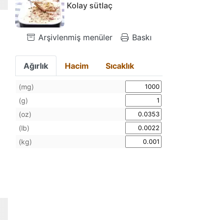
Kolay sütlaç
Arşivlenmiş menüler
Baskı
Ağırlık
Hacim
Sıcaklık
(mg)
(g)
(oz)
(lb)
(kg)