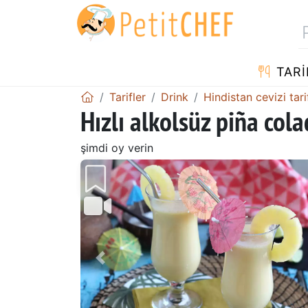
TARI
Tarifler
Drink
Hindistan cevizi tarif
Hızlı alkolsüz piña col
şimdi oy verin
Önceki