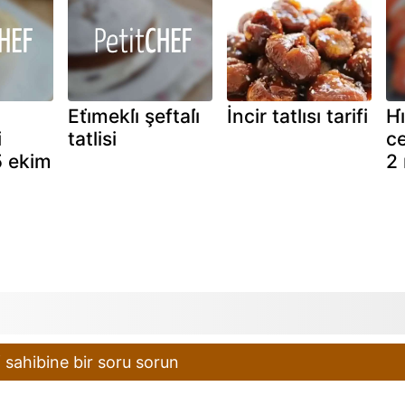
Eti̇mekli̇ şeftali̇
İncir tatlısı tarifi
Hi
i
tatlisi
ce
5 ekim
2
 sahibine bir soru sorun