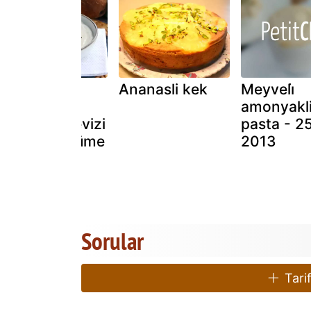
Kremalı
Ananasli kek
Meyveli̇
karnabahar,
amonyakl
hindistan cevizi
pasta - 2
ve somon füme
2013
Sorular
Tarif