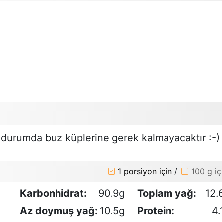
bu durumda buz küplerine gerek kalmayacaktır :-)
1 porsiyon için
/
100 g iç
Karbonhidrat:
90.9g
Toplam yağ:
12.
Az doymuş yağ:
10.5g
Protein:
4.