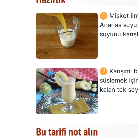
Misket li
Ananas suyu, 
suyunu karışt
Karışımı b
süslemek için
kalan tek şe
Bu tarifi not alın