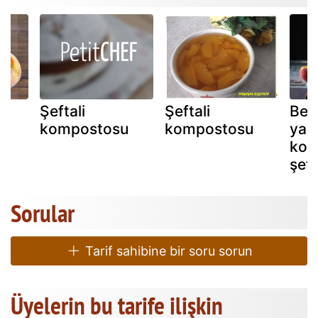
Şeftali
Şeftali
Bell
kompostosu
kompostosu
yap
kola
şeft
Sorular
Tarif sahibine bir soru sorun
Üyelerin bu tarife ilişkin