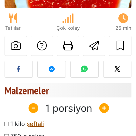
Tatlılar
Çok kolay
25 min
Tarif sahibine bir 
Bu sayfayı ya
Arkadaş
Bu tarifin fotoğrafını yayın
Malzemeler
1
1 kilo
şeftali