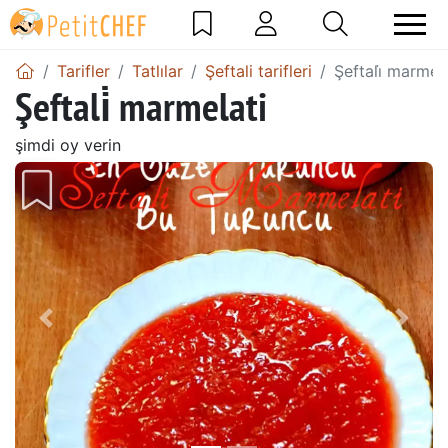
Tarifler
Tatlılar
Şeftali tarifleri
Şeftali̇ marmela
Şeftali̇ marmelati
şimdi oy verin
Önceki
Sonr