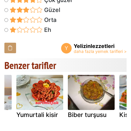
Çok güzel
Güzel
Orta
Eh
Yelizinlezzetleri
Y
Benzer tarifler
Yumurtali kisir
Biber turşusu
Kisi