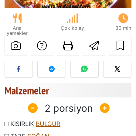
Ana
Çok kolay
30 min
yemekler
Tarif sahibine bir 
Bu sayfayı ya
Arkadaş
Bu tarifin fotoğrafını yayın
Malzemeler
2
KISIRLIK
BULGUR