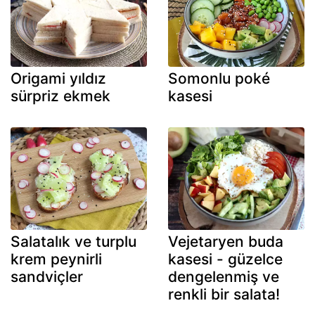
Origami yıldız
Somonlu poké
sürpriz ekmek
kasesi
Salatalık ve turplu
Vejetaryen buda
krem peynirli
kasesi - güzelce
sandviçler
dengelenmiş ve
renkli bir salata!