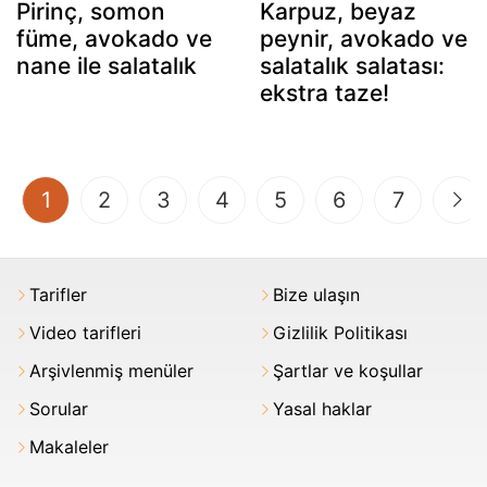
Pirinç, somon
Karpuz, beyaz
füme, avokado ve
peynir, avokado ve
nane ile salatalık
salatalık salatası:
ekstra taze!
(current)
1
2
3
4
5
6
7
Tarifler
Bize ulaşın
Video tarifleri
Gizlilik Politikası
Arşivlenmiş menüler
Şartlar ve koşullar
Sorular
Yasal haklar
Makaleler