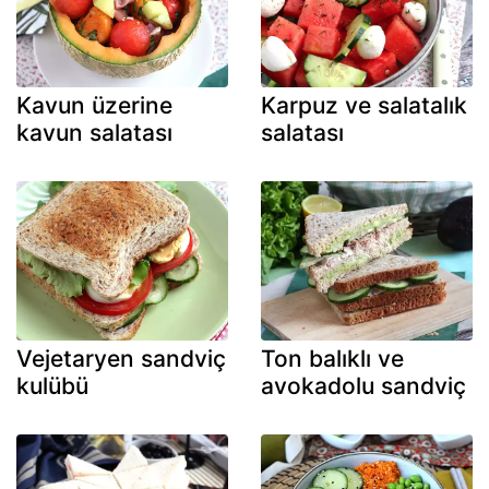
Kavun üzerine
Karpuz ve salatalık
kavun salatası
salatası
Vejetaryen sandviç
Ton balıklı ve
kulübü
avokadolu sandviç