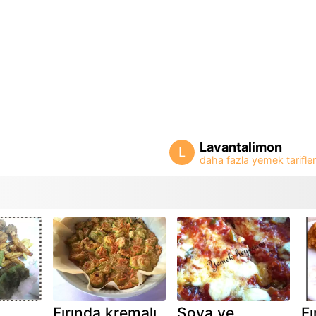
Lavantalimon
L
Fırında kremalı
Soya ve
Fı