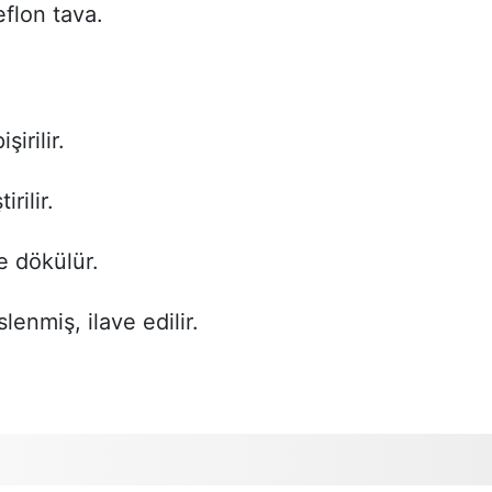
flon tava.
irilir.
rilir.
e dökülür.
enmiş, ilave edilir.