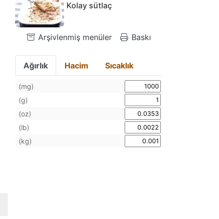
Kolay sütlaç
Arşivlenmiş menüler
Baskı
Ağırlık
Hacim
Sıcaklık
(mg)
(g)
(oz)
(lb)
(kg)