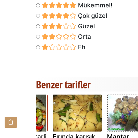
Mükemmel!
Çok güzel
Güzel
Orta
Eh
Benzer tarifler
Firinda mantarli
Fırında karışık
Mantar