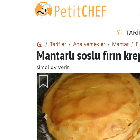
TARI
Tarifler
Ana yemekler
Mantar
Fı
Mantarlı soslu fırın kre
şimdi oy verin
Önceki