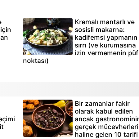
e
Kremalı mantarlı ve
için
sosisli makarna:
yan
kadifemsi yapmanın
sırrı (ve kurumasına
izin vermemenin püf
noktası)
Bir zamanlar fakir
n
olarak kabul edilen
eçimi
ancak gastronomini
it
gerçek mücevherleri
haline gelen 10 tarifi