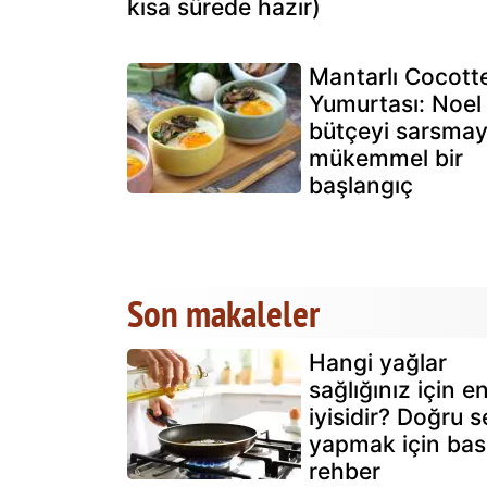
kısa sürede hazır)
Mantarlı Cocott
Yumurtası: Noel 
bütçeyi sarsma
mükemmel bir
başlangıç
Son makaleler
Hangi yağlar
sağlığınız için e
iyisidir? Doğru s
yapmak için bas
rehber