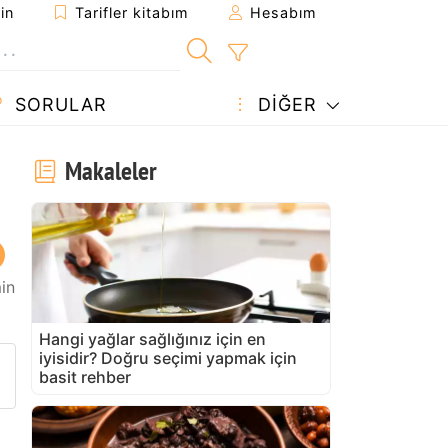
in
Tarifler kitabım
Hesabım
SORULAR
DIĞER
Makaleler
in
Hangi yağlar sağlığınız için en
iyisidir? Doğru seçimi yapmak için
arifi gönder
 yazdır
 sahibine bir soru sorun
basit rehber
u tarifin fotoğrafını yayınlayın