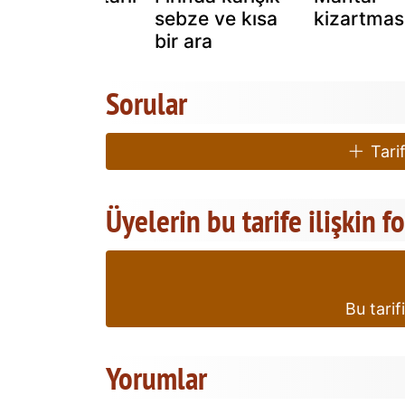
ekmek
sebze ve kısa
kizartmas
bir ara
Sorular
Tarif
Üyelerin bu tarife ilişkin f
Bu tarif
Yorumlar