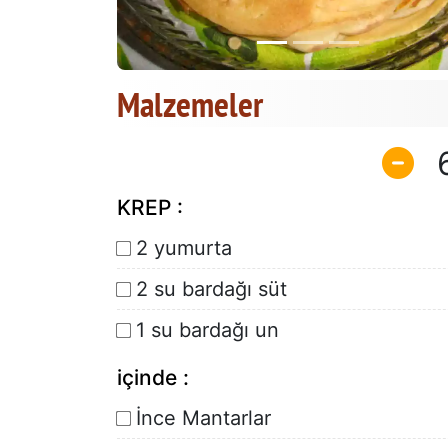
Malzemeler
KREP :
2 yumurta
2 su bardağı süt
1 su bardağı un
içinde :
İnce Mantarlar