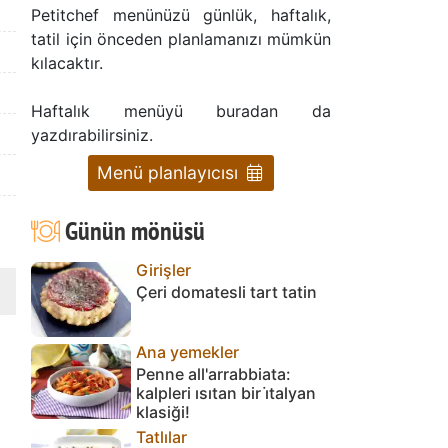
Petitchef menünüzü günlük, haftalık,
tatil için önceden planlamanızı mümkün
kılacaktır.
Haftalık menüyü buradan da
yazdırabilirsiniz.
Menü planlayıcısı
Günün mönüsü
Girişler
Çeri domatesli tart tatin
Ana yemekler
Penne all'arrabbiata:
kalpleri ısıtan bir i̇talyan
klasiği!
Tatlılar