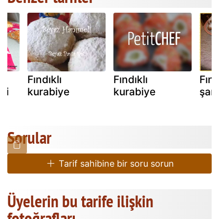
Fındıklı
Fındıklı
Fınd
fi
kurabiye
kurabiye
şant
Sorular
Tarif sahibine bir soru sorun
Üyelerin bu tarife ilişkin
fotoğrafları