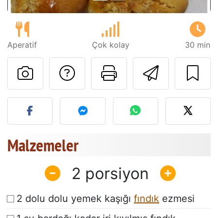
Aperatif
Çok kolay
30 min
Tarif sahibine bir 
Bu sayfayı ya
Arkadaş
Bu tarifin fotoğrafını yayın
Malzemeler
2
2 dolu dolu yemek kaşığı
fındık
ezmesi