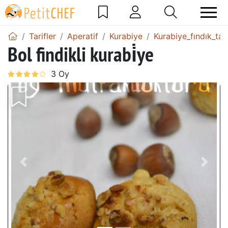
Tarifler
Aperatif
Kurabiye
Kurabiye_fındık_tari
Bol findikli kurabi̇ye
Önceki
Sonr