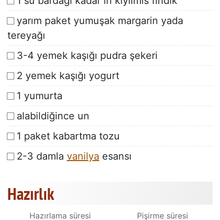
1 su bardağı kadar iri kıyılmıs fındık
yarım paket yumuşak margarin yada
tereyağı
3-4 yemek kaşığı pudra şekeri
2 yemek kaşığı yogurt
1 yumurta
alabildiğince un
1 paket kabartma tozu
2-3 damla
vanilya
esansı
Hazırlık
Hazırlama süresi
Pişirme süresi