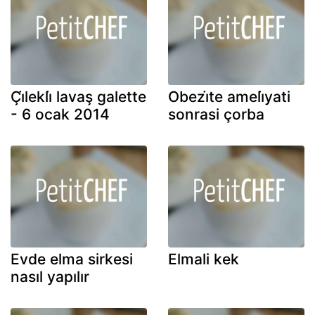
Çi̇lekli̇ lavaş galette
Obezi̇te ameli̇yati
- 6 ocak 2014
sonrasi çorba
Evde elma sirkesi
Elmali kek
nasıl yapılır