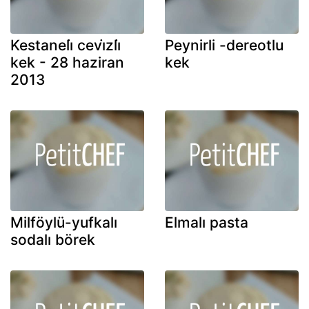
Kestaneli̇ cevi̇zli̇
Peynirli -dereotlu
kek - 28 haziran
kek
2013
Milföylü-yufkalı
Elmalı pasta
sodalı börek