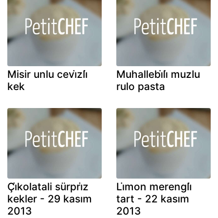
Misir unlu cevi̇zli̇
Muhallebi̇li̇ muzlu
kek
rulo pasta
Çi̇kolatali sürpri̇z
Li̇mon merengli̇
kekler - 29 kasım
tart - 22 kasım
2013
2013