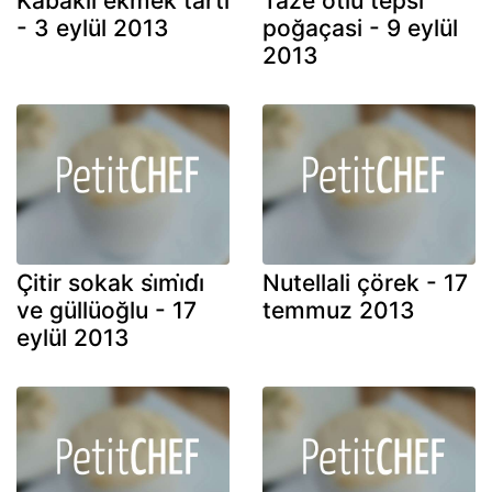
Kabakli ekmek tarti
Taze otlu tepsi̇
- 3 eylül 2013
poğaçasi - 9 eylül
2013
Çitir sokak si̇mi̇di̇
Nutellali çörek - 17
ve güllüoğlu - 17
temmuz 2013
eylül 2013