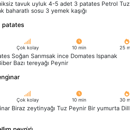
iksiz tavuk uyluk 4-5 adet 3 patates Petrol Tuz
ak baharatlı sosu 3 yemek kaşığı
i patates
Çok kolay
10 min
25 m
tates Soğan Sarımsak ince Domates Ispanak
iber Bazı tereyağı Peynir
 engi̇nar
Çok kolay
10 min
30 m
inar Biraz zeytinyağı Tuz Peynir Bir yumurta Dill
lli̇m peyni̇ri̇