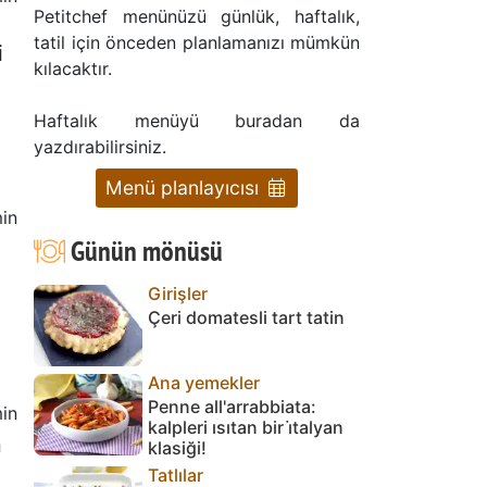
Petitchef menünüzü günlük, haftalık,
tatil için önceden planlamanızı mümkün
i
kılacaktır.
Haftalık menüyü buradan da
yazdırabilirsiniz.
Menü planlayıcısı
in
Günün mönüsü
Girişler
Çeri domatesli tart tatin
Ana yemekler
Penne all'arrabbiata:
in
kalpleri ısıtan bir i̇talyan
n
klasiği!
Tatlılar