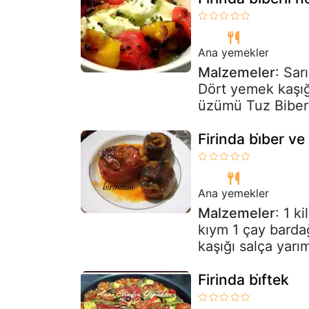
Ana yemekler
Malzemeler
: Sar
Dört yemek kaşığı
üzümü Tuz Biber 
Firinda bi̇ber 
Ana yemekler
Malzemeler
: 1 k
kıym 1 çay bardağ
kaşığı salça yarı
Firinda bi̇ftek