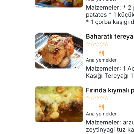
Malzemeler
: * 2
patates * 1 küçük
* 1 çorba kaşığı 
Baharatlı tereyağ
Ana yemekler
Malzemeler
: 1 
Kaşığı Tereyağı 
Fırında kıymalı 
Ana yemekler
Malzemeler
: arz
zeytinyagi tuz ka