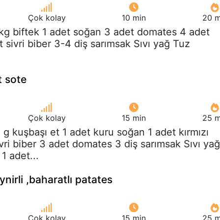
Çok kolay
10 min
20 m
 kg biftek 1 adet soğan 3 adet domates 4 adet
 sivri biber 3-4 diş sarımsak Sıvı yağ Tuz
t sote
Çok kolay
15 min
25 m
 g kuşbaşı et 1 adet kuru soğan 1 adet kırmızı
vri biber 3 adet domates 3 diş sarımsak Sıvı yağ
 1 adet...
ynirli ,baharatlı patates
Çok kolay
15 min
25 m