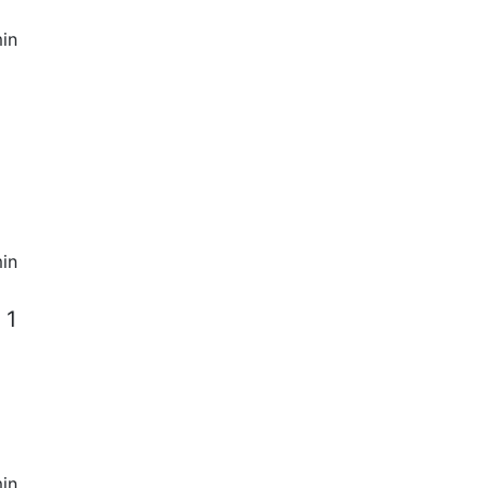
in
in
 1
in