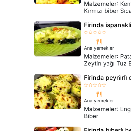
Malzemeler
: Kem
Kırmızı biber Sıc
Firinda ispanakl
Ana yemekler
Malzemeler
: Pa
Zeytin yağı Tuz B
Firinda peyni̇rli̇
Ana yemekler
Malzemeler
: Eng
Biber
Firinda bi̇berli̇ he