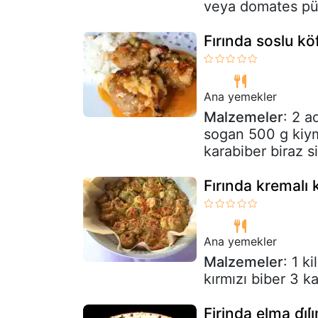
veya domates pür
Fırında soslu kö
Ana yemekler
Malzemeler
: 2 a
sogan 500 g kiym
karabiber biraz si
Fırında kremalı
Ana yemekler
Malzemeler
: 1 k
kırmızı biber 3 k
Firinda elma di̇l