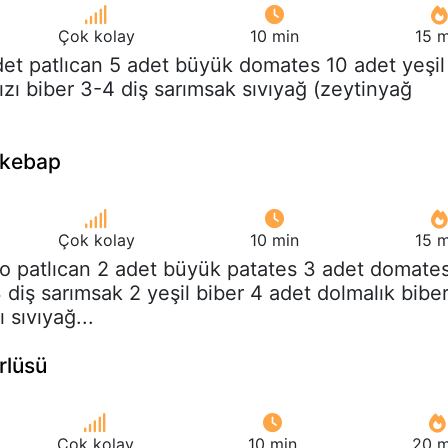
Çok kolay
10 min
15 m
det patlıcan 5 adet büyük domates 10 adet yeşil
ızı biber 3-4 diş sarımsak sıvıyağ (zeytinyağ
n kebap
Çok kolay
10 min
15 m
ilo patlıcan 2 adet büyük patates 3 adet domate
diş sarımsak 2 yeşil biber 4 adet dolmalık bibe
 sıvıyağ...
rlüsü
Çok kolay
10 min
20 m