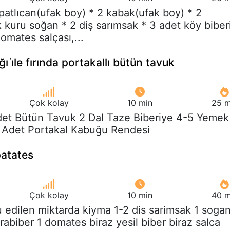
 patlıcan(ufak boy) * 2 kabak(ufak boy) * 2
 kuru soğan * 2 diş sarımsak * 3 adet köy biber
domates salçası,...
ı i̇le fırında portakallı bütün tavuk
Çok kolay
10 min
25 m
Adet Bütün Tavuk 2 Dal Taze Biberiye 4-5 Yemek
1 Adet Portakal Kabuğu Rendesi
patates
Çok kolay
10 min
40 m
u edilen miktarda kiyma 1-2 dis sarimsak 1 soga
rabiber 1 domates biraz yesil biber biraz salca