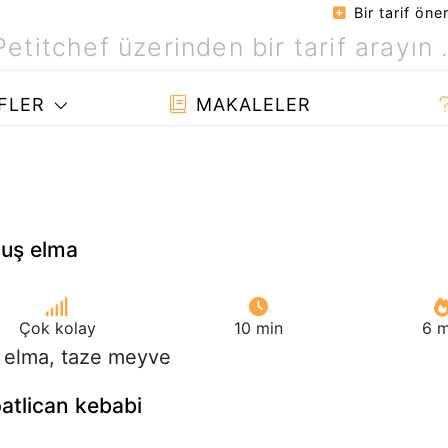
Bir tarif öner
FLER
MAKALELER
muş elma
Çok kolay
10 min
6 m
4 elma, taze meyve
patlican kebabi