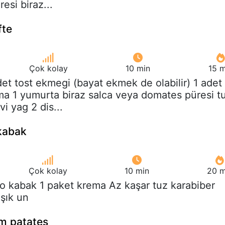
esi biraz...
fte
Çok kolay
10 min
15 m
det tost ekmegi (bayat ekmek de olabilir) 1 adet
a 1 yumurta biraz salca veya domates püresi t
vi yag 2 dis...
 kabak
Çok kolay
10 min
20 m
ilo kabak 1 paket krema Az kaşar tuz karabiber
aşık un
i̇m patates