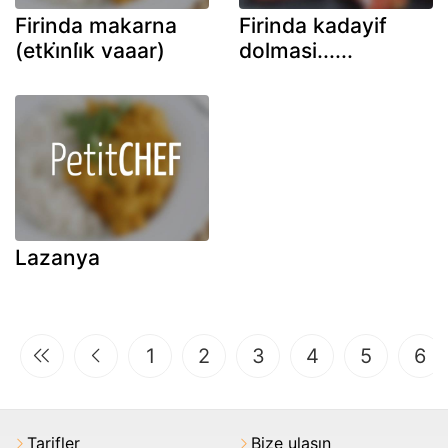
Firinda makarna
Firinda kadayif
(etki̇nli̇k vaaar)
dolmasi......
Lazanya
1
2
3
4
5
6
Tarifler
Bize ulaşın