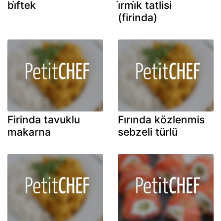
bi̇ftek
i̇rmi̇k tatlisi
(firinda)
Firinda tavuklu
Fırında közlenmis
makarna
sebzeli türlü