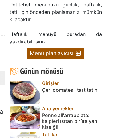
Petitchef menünüzü günlük, haftalık,
tatil için önceden planlamanızı mümkün
kılacaktır.
Haftalık menüyü buradan da
yazdırabilirsiniz.
Menü planlayıcısı
Günün mönüsü
Girişler
Çeri domatesli tart tatin
Ana yemekler
la
Penne all'arrabbiata:
kalpleri ısıtan bir i̇talyan
klasiği!
Tatlılar