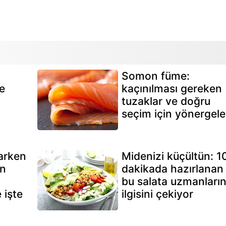
Somon füme:
e
kaçınılması gereken
tuzaklar ve doğru
seçim için yönergele
arken
Midenizi küçültün: 1
ın
dakikada hazırlanan
bu salata uzmanları
 işte
ilgisini çekiyor