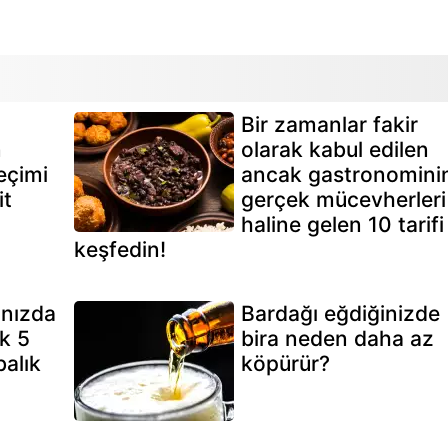
Bir zamanlar fakir
n
olarak kabul edilen
eçimi
ancak gastronomini
it
gerçek mücevherleri
haline gelen 10 tarifi
keşfedin!
ınızda
Bardağı eğdiğinizde
k 5
bira neden daha az
alık
köpürür?