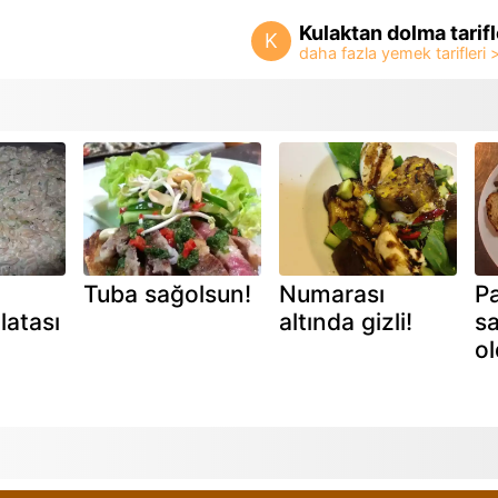
Kulaktan dolma tarifl
K
Tuba sağolsun!
Numarası
P
latası
altında gizli!
sa
ol