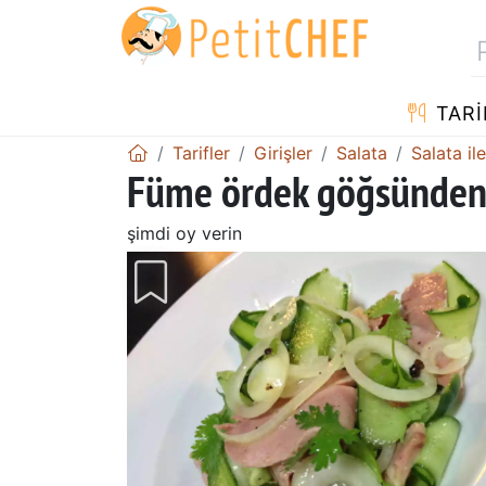
TARI
Tarifler
Girişler
Salata
Salata ile
Füme ördek göğsünden 
şimdi oy verin