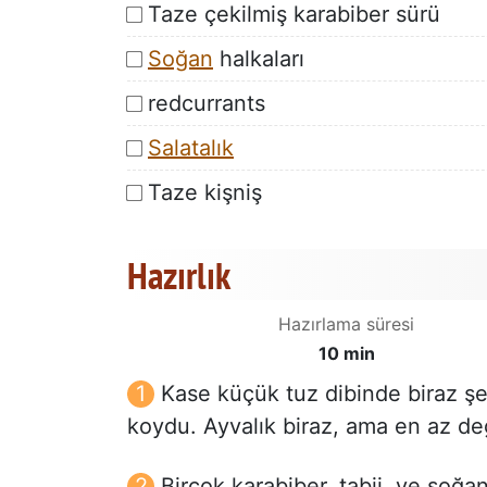
Taze çekilmiş karabiber sürü
Soğan
halkaları
redcurrants
Salatalık
Taze kişniş
Hazırlık
Hazırlama süresi
10 min
Kase küçük tuz dibinde biraz şek
koydu. Ayvalık biraz, ama en az değ
Birçok karabiber, tabii. ve soğa