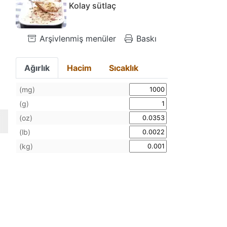
Kolay sütlaç
Arşivlenmiş menüler
Baskı
Ağırlık
Hacim
Sıcaklık
(mg)
(g)
(oz)
(lb)
(kg)