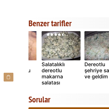
Benzer tarifler
Cevizli ve
Salatalıklı
Dereotlu
bulgurlu kuru
dereotlu
şehriye sa
cacık
makarna
ve geldim
salatası
Sorular