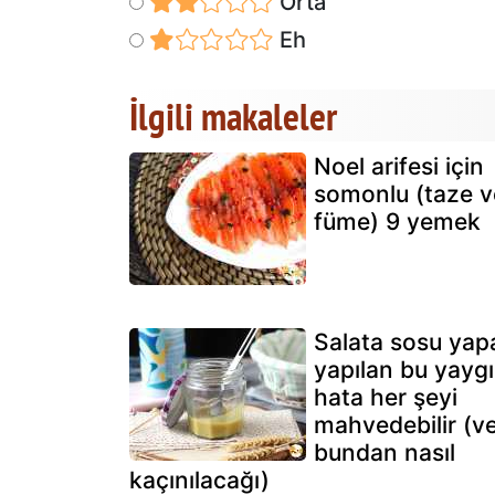
Orta
Eh
İlgili makaleler
Noel arifesi için
somonlu (taze v
füme) 9 yemek
Salata sosu yap
yapılan bu yayg
hata her şeyi
mahvedebilir (ve
bundan nasıl
kaçınılacağı)