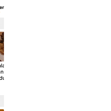
er
alamut
Semizotu cacığı
Kabakli sem
ndviç, salata
otu salatasi
du!