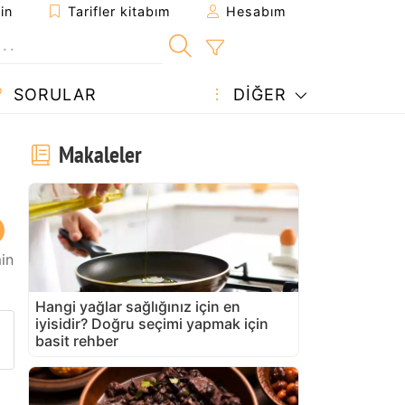
in
Tarifler kitabım
Hesabım
SORULAR
DIĞER
Makaleler
in
Hangi yağlar sağlığınız için en
iyisidir? Doğru seçimi yapmak için
arifi gönder
 yazdır
 sahibine bir soru sorun
basit rehber
u tarifin fotoğrafını yayınlayın