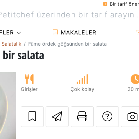
Bir tarif öner
FLER
MAKALELER
 Salatalık
Füme ördek göğsünden bir salata
bir salata
Girişler
Çok kolay
20 m
Arkadaşına bu t
Bu sayfayı
Tarif
B