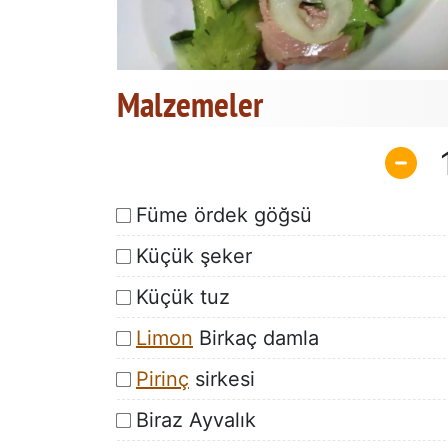
Malzemeler
Füme ördek göğsü
Küçük şeker
Küçük tuz
Limon
Birkaç damla
Pirinç
sirkesi
Biraz Ayvalık