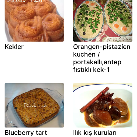
Kekler
Orangen-pistazien
kuchen /
portakallı,antep
fıstıklı kek-1
Blueberry tart
Ilık kış kuruları