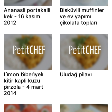
Ananasli portakalli
Bisküvili muffinler
kek - 16 kasım
ve ev yapımı
2012
çikolata topları
Li̇mon bi̇beri̇yeli̇
Uludağ pilavı
kitir kapli kuzu
pi̇rzola - 4 mart
2014