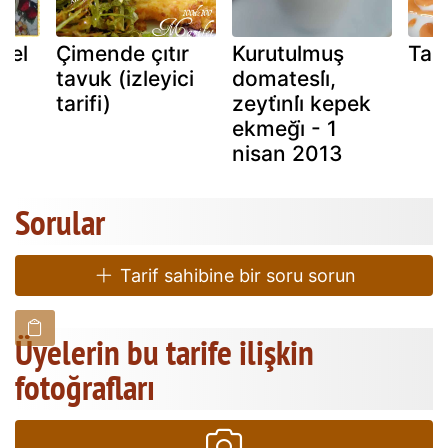
zel
Çimende çıtır
Kurutulmuş
Tari
tavuk (izleyici
domatesli̇,
tarifi)
zeyti̇nli̇ kepek
ekmeği̇ - 1
nisan 2013
Sorular
Tarif sahibine bir soru sorun
Üyelerin bu tarife ilişkin
fotoğrafları