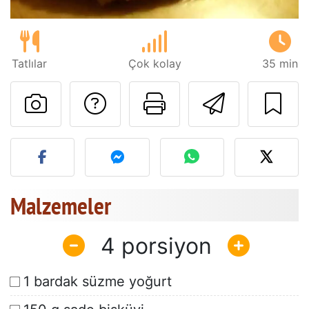
Tatlılar
Çok kolay
35 min
Tarif sahibine bir 
Bu sayfayı ya
Arkadaş
Bu tarifin fotoğrafını yayın
Malzemeler
4
1 bardak süzme yoğurt