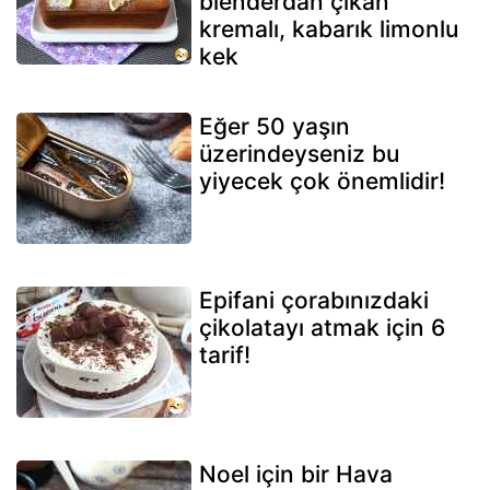
blenderdan çıkan
kremalı, kabarık limonlu
kek
Eğer 50 yaşın
üzerindeyseniz bu
yiyecek çok önemlidir!
Epifani çorabınızdaki
çikolatayı atmak için 6
tarif!
Noel için bir Hava