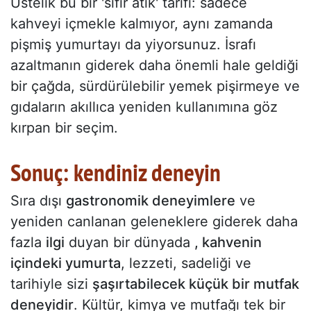
Üstelik bu bir 'sıfır atık' tarifi: sadece
kahveyi içmekle kalmıyor, aynı zamanda
pişmiş yumurtayı da yiyorsunuz. İsrafı
azaltmanın giderek daha önemli hale geldiği
bir çağda, sürdürülebilir yemek pişirmeye ve
gıdaların akıllıca yeniden kullanımına göz
kırpan bir seçim.
Sonuç: kendiniz deneyin
Sıra dışı
gastronomik deneyimlere
ve
yeniden canlanan geleneklere giderek daha
fazla
ilgi
duyan bir dünyada
, kahvenin
içindeki yumurta
, lezzeti, sadeliği ve
tarihiyle sizi
şaşırtabilecek küçük bir mutfak
deneyidir
. Kültür, kimya ve mutfağı tek bir