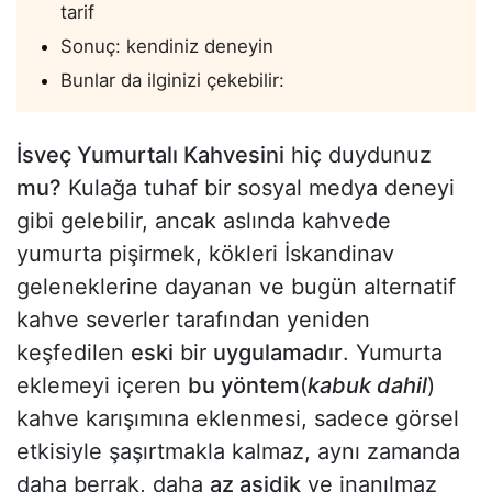
tarif
Sonuç: kendiniz deneyin
Bunlar da ilginizi çekebilir:
İsveç Yumurtalı Kahvesini
hiç duydunuz
mu?
Kulağa tuhaf bir sosyal medya deneyi
gibi gelebilir, ancak aslında kahvede
yumurta pişirmek, kökleri İskandinav
geleneklerine dayanan ve bugün alternatif
kahve severler tarafından yeniden
keşfedilen
eski
bir
uygulamadır
. Yumurta
eklemeyi içeren
bu yöntem
(
kabuk dahil
)
kahve karışımına eklenmesi, sadece görsel
etkisiyle şaşırtmakla kalmaz, aynı zamanda
daha berrak, daha
az asidik
ve inanılmaz