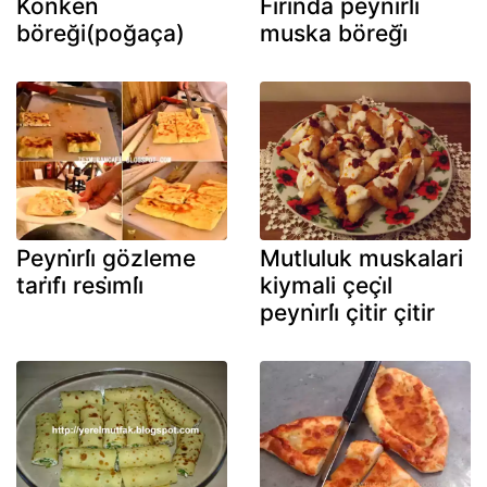
Konken
Firinda peyni̇rli̇
böreği(poğaça)
muska böreği̇
Peyni̇rli̇ gözleme
Mutluluk muskalari
tari̇fi̇ resi̇mli̇
kiymali çeçi̇l
peyni̇rli̇ çitir çitir