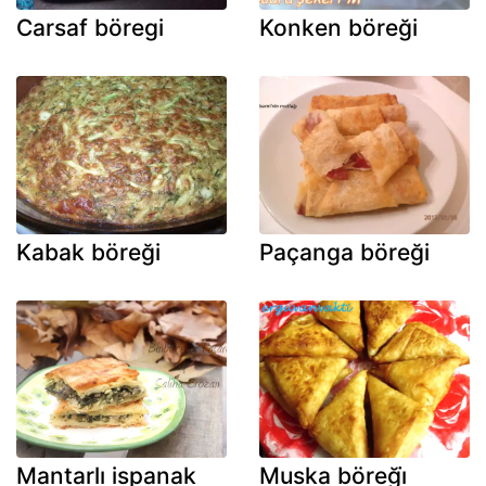
Carsaf böregi
Konken böreği
Kabak böreği
Paçanga böreği
Mantarlı ispanak
Muska böreği̇