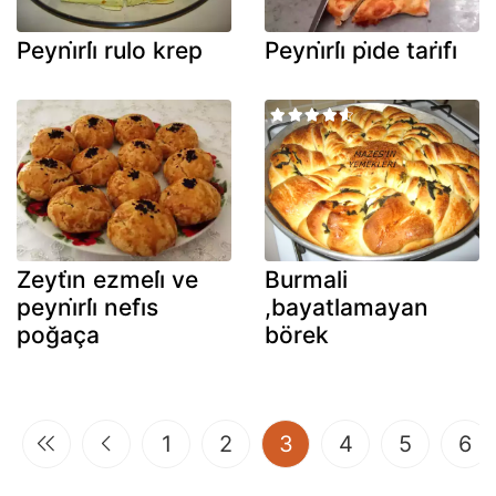
Peyni̇rli̇ rulo krep
Peyni̇rli̇ pi̇de tari̇fi̇
Zeyti̇n ezmeli̇ ve
Burmali
peyni̇rli̇ nefi̇s
,bayatlamayan
poğaça
börek
(current)
1
2
3
4
5
6