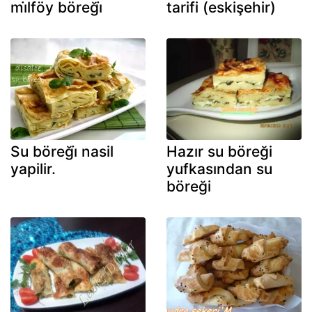
mi̇lföy böreği̇
tarifi (eskişehir)
Su böreği̇ nasil
Hazır su böreği
yapilir.
yufkasından su
böreği