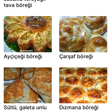
tava böreği
Ayçi̇çeği böreği̇
Çarşaf böreği̇
Sütlü, galeta unlu
Dızmana böreği