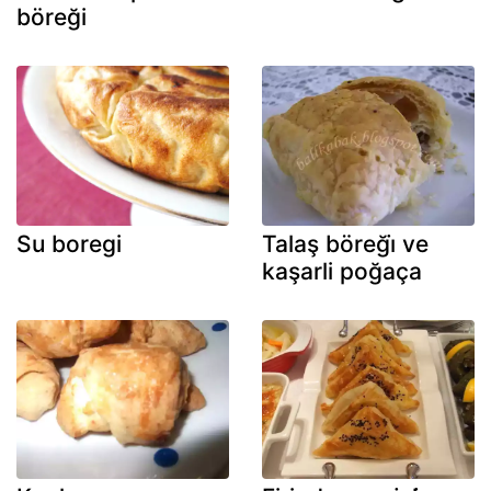
böreği
Su boregi
Talaş böreği̇ ve
kaşarli poğaça